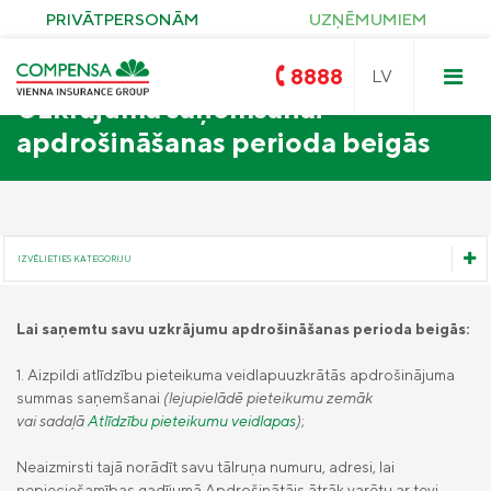
PRIVĀTPERSONĀM
UZŅĒMUMIEM
8888
Uzkrājuma saņemšanai
apdrošināšanas perioda beigās
Compensa
Nedzīvības un Seesam veselības
apdrošināšana
OCTA
Compensa Life
Dzīvības un veselības
apdrošināšanas pakalpojumi
Zelta OCTA
IZVĒLIETIES KATEGORIJU
Lai saņemtu savu uzkrājumu apdrošināšanas perioda beigās:
Īpašuma apdrošināšana
KASKO
Veselības apdrošināšanas atlīdzība
Saules paneļu apdrošināšana
1. Aizpildi atlīdzību pieteikuma veidlapuuzkrātās apdrošinājuma
Ceļojumu apdrošināšana
summas saņemšanai
(lejupielādē pieteikumu zemāk
Nelaimes gadījumu apdrošināšanas atlīdzība
Pirkuma apdrošināšana
Civiltiesiskās atbildības apdrošināšana
vai sadaļā
Atlīdzību pieteikumu veidlapas
)
;
Compensa Seesam veselības
apdrošināšana
Onkoloģisko slimību apdrošināšanas atlīdzība
Seesam kritisko saslimšanu apdrošināšana
Neaizmirsti tajā norādīt savu tālruņa numuru, adresi, lai
Compensa Nelaimes gadījumu
Compensa Life Veselības apdrošināšana
nepieciešamības gadījumā Apdrošinātājs ātrāk varētu ar tevi
Atlīdzība apdrošinātā nāves gadījumā