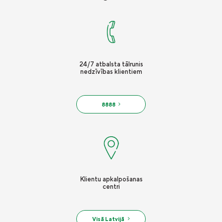
24/7 atbalsta tālrunis
nedzīvības klientiem
8888
Klientu apkalpošanas
centri
Visā Latvijā