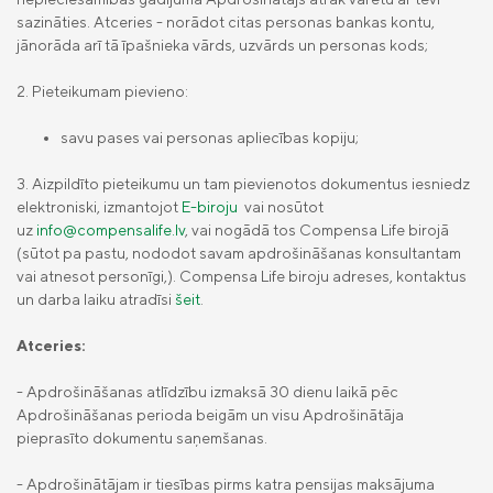
apdrošināšana
privātpersonām
sazināties. Atceries - norādot citas personas bankas kontu,
Uzkrājošās dzīvības apdrošināšanas atlīdzība senioriem (bēru 
jānorāda arī tā īpašnieka vārds, uzvārds un personas kods;
Compensa Life Nelaimes gadījumu
Compensa Life Veselības apdrošināšana
apdrošināšana
Uzkrājuma saņemšanai apdrošināšanas perioda beigā
juridiskām personām
2. Pieteikumam pievieno:
Golfa spēlētāju apdrošināšana
Kritisko slimību papildapdrošināšanas atlīdzība
Dzīvības apdrošināšana
savu pases vai personas apliecības kopiju;
Atlīdzību pieteikumu veidlapas
Uzkrājošā dzīvības apdrošināšana
3. Aizpildīto pieteikumu un tam pievienotos dokumentus iesniedz
Compensa Seesam mobilā aplikācija
elektroniski, izmantojot
E-biroju
vai nosūtot
Compensa Life Vienna Insurance Group
Ieguldījumu fondi
Compensa Life mobilā aplikācija
uz
info@compensalife.lv
, vai nogādā tos Compensa Life birojā
SE Latvijas filiāles kontakti
(sūtot pa pastu, nododot savam apdrošināšanas konsultantam
Fondu vienību cenas
Jaunumi
Compensa Seesam attālinātās ārstu
„Compensa Vienna Insurance Group”
vai atnesot personīgi,). Compensa Life biroju adreses, kontaktus
konsultācijas
ADB Latvijas filiāles kontakti
un darba laiku atradīsi
šeit
.
Papildapdrošināšana
Par mums
Atceries:
Ilgtspēja
Juridiskā informācija
- Apdrošināšanas atlīdzību izmaksā 30 dienu laikā pēc
Apdrošināšanas perioda beigām un visu Apdrošinātāja
Apdrošināšanas izplatītāji
pieprasīto dokumentu saņemšanas.
Pieejamības paziņojums
- Apdrošinātājam ir tiesības pirms katra pensijas maksājuma