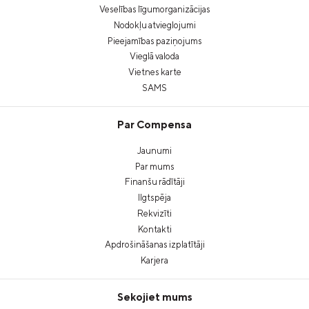
Veselības līgumorganizācijas
Nodokļu atvieglojumi
Pieejamības paziņojums
Vieglā valoda
Vietnes karte
SAMS
Par Compensa
Jaunumi
Par mums
Finanšu rādītāji
Ilgtspēja
Rekvizīti
Kontakti
Apdrošināšanas izplatītāji
Karjera
Sekojiet mums