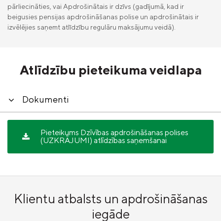
pārliecināties, vai Apdrošinātais ir dzīvs (gadījumā, kad ir
Vieglā valoda
beigusies pensijas apdrošināšanas polise un apdrošinātais ir
izvēlējies saņemt atlīdzību regulāru maksājumu veidā).
Kontakti
Karjera
Atlīdzību pieteikuma veidlapa
Dokumenti
Pieteikums Dzīvības apdrošināšanas polises
(UZKRĀJUMI) atlīdzības saņemšanai
Klientu atbalsts un apdrošināšanas
iegāde