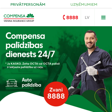
PRIVĀTPERSONĀM
UZŅĒMUMIEM
8888
Compensa
Nedzīvības un Seesam veselības
apdrošināšana
OCTA
Compensa Life
Dzīvības un veselības
apdrošināšanas pakalpojumi
Zelta OCTA
KASKO