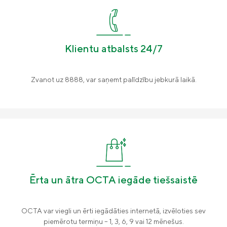
Klientu atbalsts 24/7
Zvanot uz 8888, var saņemt palīdzību jebkurā laikā.
Ērta un ātra OCTA iegāde tiešsaistē
OCTA var viegli un ērti iegādāties internetā, izvēloties sev
piemērotu termiņu – 1, 3, 6, 9 vai 12 mēnešus.