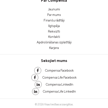
Par Compensa
Jaunumi
Par mums
Finanšu rādītāji
Ilgtspēja
Rekvizīti
Kontakti
Apdrošināšanas izplatītāji
Karjera
Sekojiet mums
Compensa Facebook
Compensa Life Facebook
Compensa LinkedIn
Compensa Life LinkedIn
© 2026 Visas tiesības aizsargātas.