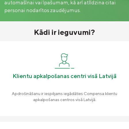
Kādi zaudējumi tiek atlīdzināti?
automašīnai vai īpašumam, kā arī atlīdzina citai
Ilgtspēja
personai nodarītos zaudējumus.
Vairāk informācijas
Juridiskā informācija
Palīdzība uz ceļa
Apdrošināšanas izplatītāji
Kādi ir ieguvumi?
Dokumenti
Pieejamības paziņojums
Kontakti
Vieglā valoda
Pārtraukt polisi
Kontakti
Pieteikt atlīdzību
Karjera
Klientu apkalpošanas centri visā Latvijā
Apdrošināšanu ir iespējams iegādāties Compensa klientu
apkalpošanas centros visā Latvijā.