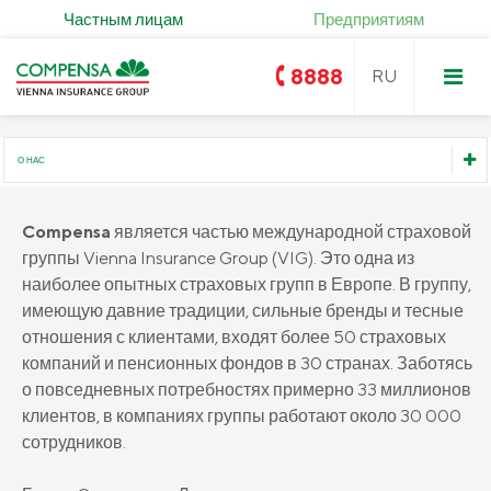
Частным лицам
Предприятиям
8888
О НАС
Compensa
Compensa
является частью международной страховой
Compensa Life
О нас
группы Vienna Insurance Group (VIG). Это одна из
Услуги страхования жизни и
ОСТА
наиболее опытных страховых групп в Европе. В группу,
здоровья
Руководство
имеющую давние традиции, сильные бренды и тесные
Золотое ОСTA
Страхование имущества
Юридическая информация
отношения с клиентами, входят более 50 страховых
компаний и пенсионных фондов в 30 странах. Заботясь
KASKO
Страхование солнечных панелей
Финансовая информация
Страхование путешествий
о повседневных потребностях примерно 33 миллионов
Заявление о доступности
Страхование покупок
клиентов, в компаниях группы работают около 30 000
Страхование гражданско-правовой
Compensa Seesam страхование
ответственности
сотрудников.
здоровья
Контакты
Страхование от несчастных случаев
Страхование критических заболеваний