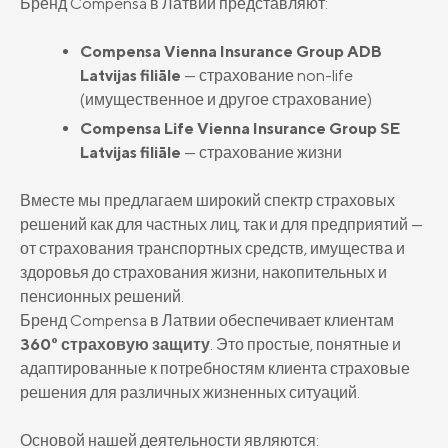
Бренд Compensa в Латвии представляют:
Compensa
Seesam
Compensa Seesam мобильное
Compensa Vienna Insurance Group ADB
приложение
Compensa Life Vienna Insurance Group
Latvijas filiāle
— страхование non-life
SE Latvijas filiāles kontakti
Compensa Seesam дистанционные
(имущественное и другое страхование)
консультации врачей
Jaunumi
„Compensa Vienna Insurance Group”
Compensa Life Vienna Insurance Group SE
ADB Latvijas filiāles kontakti
Par mums
Latvijas filiāle
— страхование жизни
Ilgtspēja
Вместе мы предлагаем широкий спектр страховых
Juridiskā informācija
решений как для частных лиц, так и для предприятий —
от страхования транспортных средств, имущества и
Apdrošināšanas izplatītāji
здоровья до страхования жизни, накопительных и
пенсионных решений.
Pieejamības paziņojums
Бренд Compensa в Латвии обеспечивает клиентам
Vieglā valoda
360° страховую защиту
. Это простые, понятные и
адаптированные к потребностям клиента страховые
Kontakti
решения для различных жизненных ситуаций.
Karjera
Основой нашей деятельности являются: