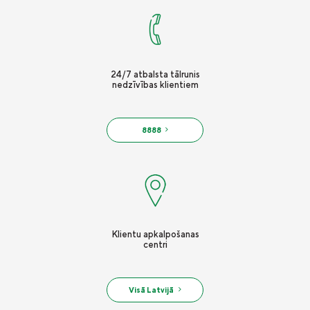
Vieglā valoda
Kontakti
Karjera
24/7 atbalsta tālrunis
nedzīvības klientiem
8888
Klientu apkalpošanas
centri
Visā Latvijā