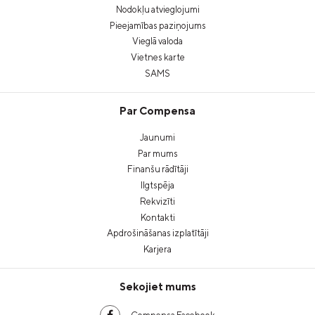
Nodokļu atvieglojumi
Pieejamības paziņojums
Vieglā valoda
Vietnes karte
SAMS
Par Compensa
Jaunumi
Par mums
Finanšu rādītāji
Ilgtspēja
Rekvizīti
Kontakti
Apdrošināšanas izplatītāji
Karjera
Sekojiet mums