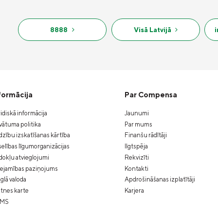
8888
Visā Latvijā
formācija
Par Compensa
idiskā informācija
Jaunumi
vātuma politika
Par mums
zību izskatīšanas kārtība
Finanšu rādītāji
elības līgumorganizācijas
Ilgtspēja
okļu atvieglojumi
Rekvizīti
eejamības paziņojums
Kontakti
glā valoda
Apdrošināšanas izplatītāji
tnes karte
Karjera
MS