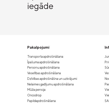
iegāde
Pakalpojumi
In
Transporta apdrošināšana
Jur
Īpašuma apdrošināšana
Pri
Personu apdrošināšana
Sūd
Veselības apdrošināšana
Ves
Dzīvības apdrošināšna un uzkrājumi
Nod
Nelaimes gadījumu apdrošināšana
Pi
Mūža pensija
Vie
Oncodrop
Vie
Papildapdrošināšana
SA