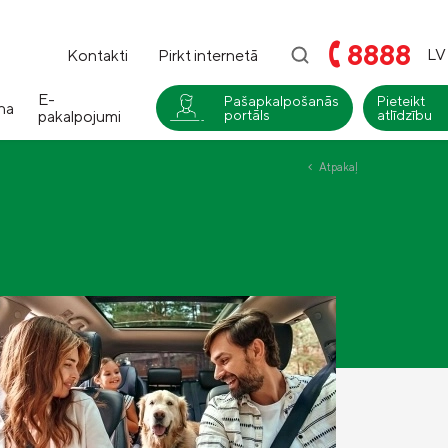
8888
LV
Kontakti
Pirkt internetā
E-
Pašapkalpošanās
Pieteikt
na
pakalpojumi
portāls
atlīdzību
i
Atpakaļ
Compensa
Nedzīvības un Seesam veselības
apdrošināšana
Compensa Life
Dzīvības un veselības
apdrošināšanas pakalpojumi