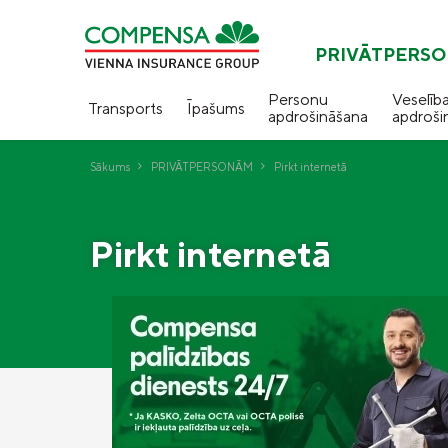
PRIVĀTPERS
Personu
Veselīb
Transports
Īpašums
apdrošināšana
apdroši
Sākums
PRIVĀTPERSONĀM
Pirkt internetā
Pirkt internetā