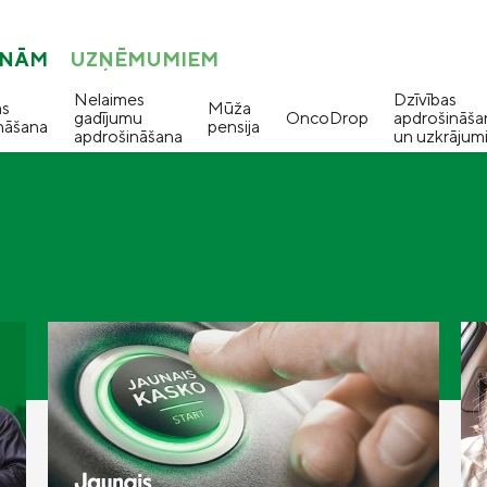
ONĀM
UZŅĒMUMIEM
Nelaimes
Dzīvības
as
Mūža
gadījumu
OncoDrop
apdrošināša
nāšana
pensija
apdrošināšana
un uzkrājum