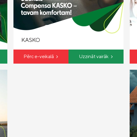
KASKO
Īpašuma apdrošināšana
Pērc e-veikalā
Uzzināt vairāk
Pirkt polisi
Uzzināt vairāk