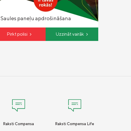
Saules paneļu apdrošināšana
Pirkt polisi
Uzzināt vairāk
Raksti Compensa
Raksti Compensa Life