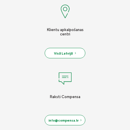
Vieglā valoda
Kontakti
Karjera
Klientu apkalpošanas
centri
Visā Latvijā
Raksti Compensa
info@compensa.lv