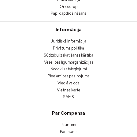
Oncodrop
Papildapdrošināšana
Informācija
Juridiskā informācija
Privātuma politika
Sūdzību izskatīšanas kārtība
Veselības līgumorganizācijas
Nodokļu atvieglojumi
Pieejamības paziņojums
Vieglā valoda
Vietnes karte
SAMS
Par Compensa
Jaunumi
Par mums