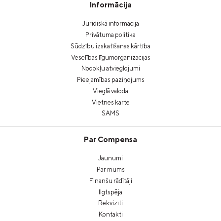
Informācija
Juridiskā informācija
Privātuma politika
Sūdzību izskatīšanas kārtība
Veselības līgumorganizācijas
Nodokļu atvieglojumi
Pieejamības paziņojums
Vieglā valoda
Vietnes karte
SAMS
Par Compensa
Jaunumi
Par mums
Finanšu rādītāji
Ilgtspēja
Rekvizīti
Kontakti