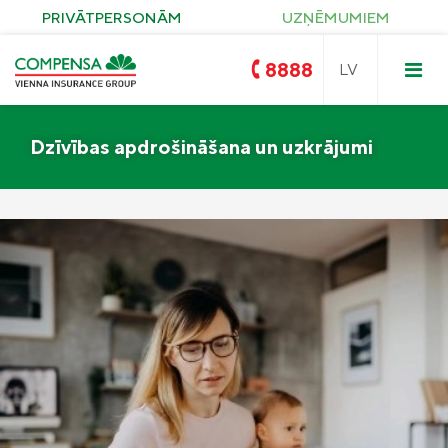
PRIVĀTPERSONĀM
UZŅĒMUMIEM
8888
Dzīvības apdrošināšana un uzkrājumi
Compensa
Nedzīvības un Seesam veselības
apdrošināšana
OCTA
Compensa Life
Dzīvības un veselības
apdrošināšanas pakalpojumi
Zelta OCTA
Īpašuma apdrošināšana
KASKO
Saules paneļu apdrošināšana
Ceļojumu apdrošināšana
Pirkuma apdrošināšana
Civiltiesiskās atbildības apdrošināšana
Compensa Seesam veselības
apdrošināšana
Seesam kritisko saslimšanu apdrošināšana
Compensa Nelaimes gadījumu
Compensa Life Veselības apdrošināšana