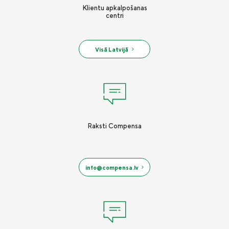
Klientu apkalpošanas
centri
Visā Latvijā
Raksti Compensa
info@compensa.lv