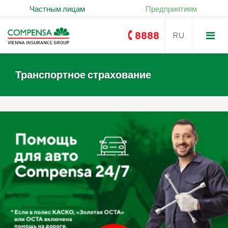
Частным лицам
Предприятиям
8888
Транспортное страхование
Compensa
Compensa Life
Услуги страхования жизни и
ОСТА
здоровья
Золотое ОСTA
KASKO