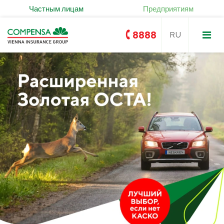
Частным лицам
Предприятиям
8888
Compensa
Compensa Life
Услуги страхования жизни и
ОСТА
здоровья
Золотое ОСTA
KASKO