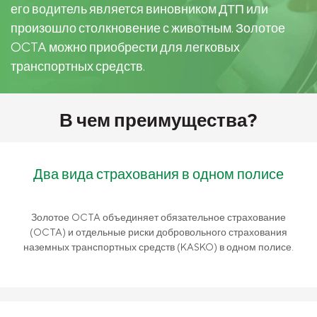
Какой ущерб возмещается?
Pieejamības paziņojums
его водитель является виновником ДТП или
Подробная информация
произошло столкновение с животным. Золотое
Vieglā valoda
OCTA можно приобрести для легковых
Помощь на дороге
Kontakti
транспортных средств.
Документы
Karjera
Контакты
В чем преимущества?
Прервать полис
Заявить возмещение
Два вида страхования в одном полисе
Золотое OCTA объединяет обязательное страхование
(OCTA) и отдельные риски добровольного страхования
наземных транспортных средств (KASKO) в одном полисе.