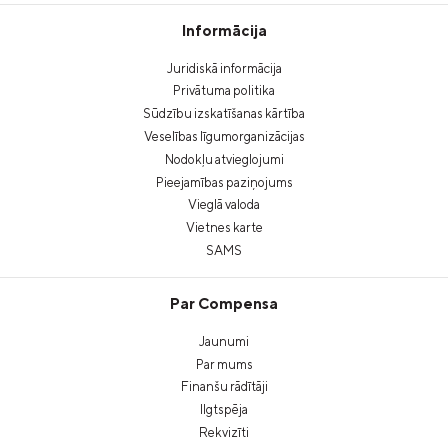
Informācija
Juridiskā informācija
Privātuma politika
Sūdzību izskatīšanas kārtība
Veselības līgumorganizācijas
Nodokļu atvieglojumi
Pieejamības paziņojums
Vieglā valoda
Vietnes karte
SAMS
Par Compensa
Jaunumi
Par mums
Finanšu rādītāji
Ilgtspēja
Rekvizīti