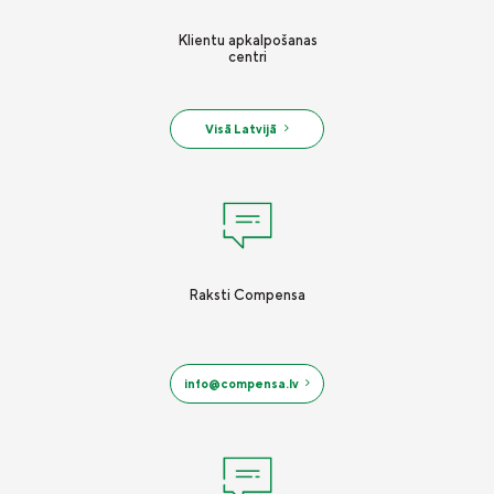
Klientu apkalpošanas
centri
Visā Latvijā
Raksti Compensa
info@compensa.lv