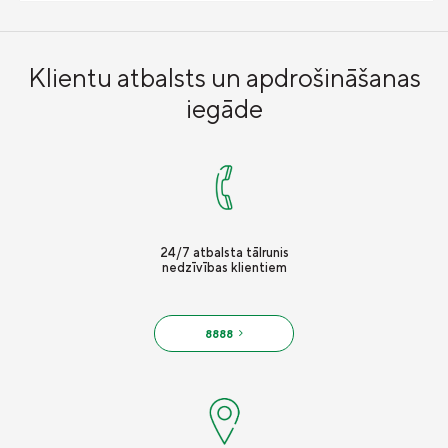
Vieglā valoda
Kontakti
Klientu atbalsts un apdrošināšanas
Karjera
iegāde
24/7 atbalsta tālrunis
nedzīvības klientiem
8888