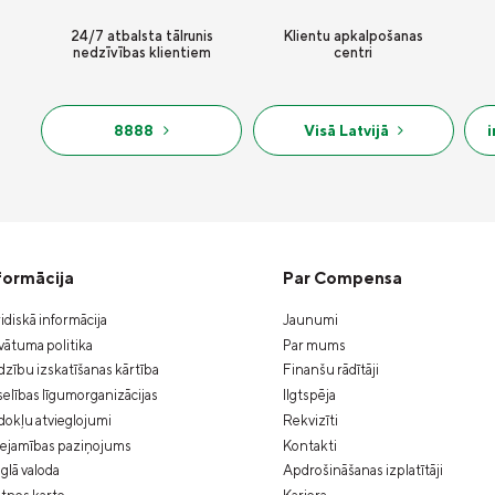
24/7 atbalsta tālrunis
Klientu apkalpošanas
nedzīvības klientiem
centri
8888
Visā Latvijā
formācija
Par Compensa
idiskā informācija
Jaunumi
vātuma politika
Par mums
zību izskatīšanas kārtība
Finanšu rādītāji
elības līgumorganizācijas
Ilgtspēja
okļu atvieglojumi
Rekvizīti
eejamības paziņojums
Kontakti
glā valoda
Apdrošināšanas izplatītāji