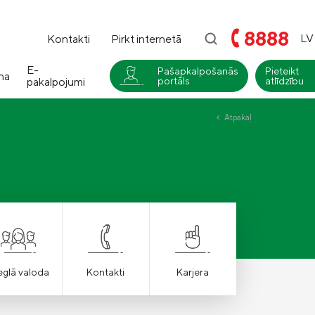
8888
LV
Kontakti
Pirkt internetā
E-
Pašapkalpošanās
Pieteikt
na
pakalpojumi
portāls
atlīdzību
i
Atpakaļ
Compensa
Nedzīvības un Seesam veselības
apdrošināšana
Compensa Life
Dzīvības un veselības
apdrošināšanas pakalpojumi
eglā valoda
Kontakti
Karjera