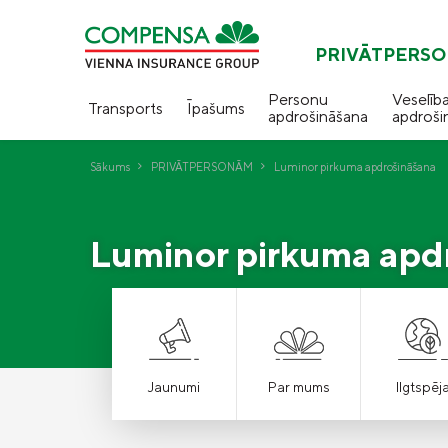
PRIVĀTPERS
Personu
Veselīb
Transports
Īpašums
apdrošināšana
apdroši
Sākums
PRIVĀTPERSONĀM
Luminor pirkuma apdrošināšana
Luminor pirkuma apd
Jaunumi
Par mums
Ilgtspēj