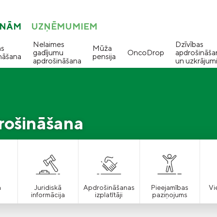
ONĀM
UZŅĒMUMIEM
Nelaimes
Dzīvības
as
Mūža
gadījumu
OncoDrop
apdrošināša
nāšana
pensija
apdrošināšana
un uzkrājum
rošināšana
a
Juridiskā
Apdrošināšanas
Pieejamības
Vi
informācija
izplatītāji
paziņojums