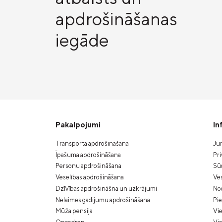
apdrošināšanas
iegāde
Pakalpojumi
In
Transporta apdrošināšana
Jur
Īpašuma apdrošināšana
Pri
Personu apdrošināšana
Sūd
Veselības apdrošināšana
Ves
Dzīvības apdrošināšna un uzkrājumi
Nod
Nelaimes gadījumu apdrošināšana
Pi
Mūža pensija
Vie