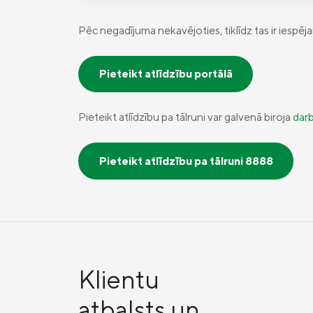
Pēc negadījuma nekavējoties, tiklīdz tas ir iespēj
Pieteikt atlīdzību portālā
Pieteikt atlīdzību pa tālruni var galvenā biroja
darb
Pieteikt atlīdzību pa tālruni 8888
Klientu
atbalsts un