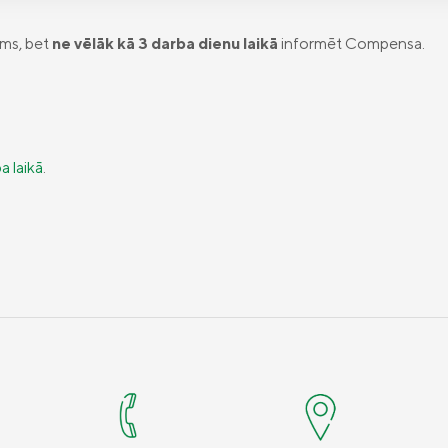
ams, bet
ne vēlāk kā 3 darba dienu laikā
informēt Compensa.
a laikā
.