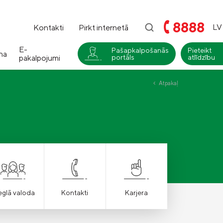
8888
LV
Kontakti
Pirkt internetā
E-
Pašapkalpošanās
Pieteikt
na
pakalpojumi
portāls
atlīdzību
i
Atpakaļ
Compensa
Nedzīvības un Seesam veselības
apdrošināšana
Compensa Life
Dzīvības un veselības
apdrošināšanas pakalpojumi
eglā valoda
Kontakti
Karjera