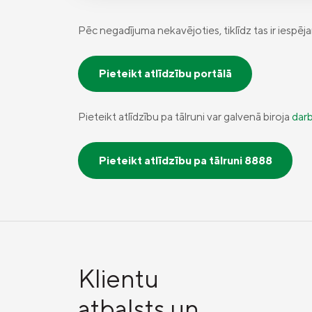
Pēc negadījuma nekavējoties, tiklīdz tas ir iespēj
Pieteikt atlīdzību portālā
Pieteikt atlīdzību pa tālruni var galvenā biroja
darb
Pieteikt atlīdzību pa tālruni 8888
Klientu
atbalsts un