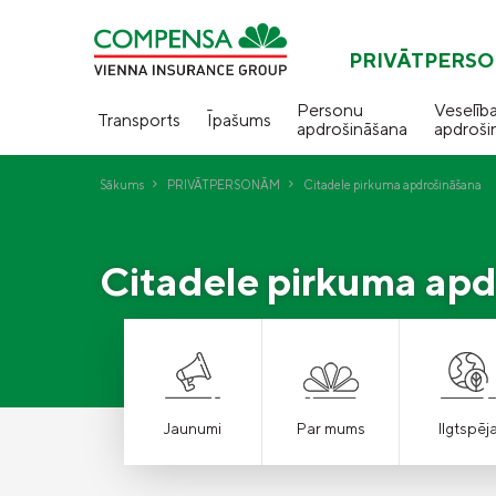
PRIVĀTPERS
Personu
Veselīb
Transports
Īpašums
apdrošināšana
apdroši
Sākums
PRIVĀTPERSONĀM
Citadele pirkuma apdrošināšana
Citadele pirkuma apd
Jaunumi
Par mums
Ilgtspēj