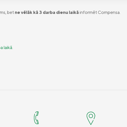
ams, bet
ne vēlāk kā 3 darba dienu laikā
informēt Compensa.
a laikā
.