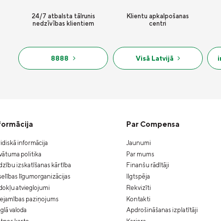
24/7 atbalsta tālrunis
Klientu apkalpošanas
nedzīvības klientiem
centri
8888
Visā Latvijā
formācija
Par Compensa
idiskā informācija
Jaunumi
vātuma politika
Par mums
zību izskatīšanas kārtība
Finanšu rādītāji
elības līgumorganizācijas
Ilgtspēja
okļu atvieglojumi
Rekvizīti
eejamības paziņojums
Kontakti
glā valoda
Apdrošināšanas izplatītāji