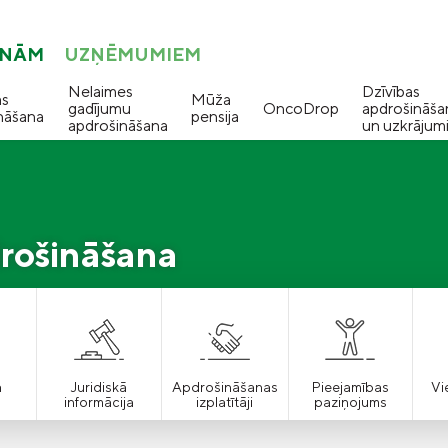
ONĀM
UZŅĒMUMIEM
Nelaimes
Dzīvības
as
Mūža
gadījumu
OncoDrop
apdrošināša
nāšana
pensija
apdrošināšana
un uzkrājum
rošināšana
a
Juridiskā
Apdrošināšanas
Pieejamības
Vi
informācija
izplatītāji
paziņojums