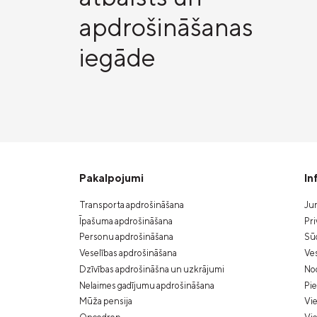
apdrošināšanas
iegāde
Pakalpojumi
In
Transporta apdrošināšana
Jur
Īpašuma apdrošināšana
Pri
Personu apdrošināšana
Sūd
Veselības apdrošināšana
Ves
Dzīvības apdrošināšna un uzkrājumi
Nod
Nelaimes gadījumu apdrošināšana
Pi
Mūža pensija
Vie