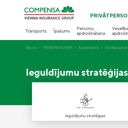
PRIVĀTPERS
Personu
Veselīb
Transports
Īpašums
apdrošināšana
apdroši
Sākums
PRIVĀTPERSONĀM
Apdrošināšana
Dzīvības apdroš
Ieguldījumu stratēģijas
Ieguldījumu stratēģijas