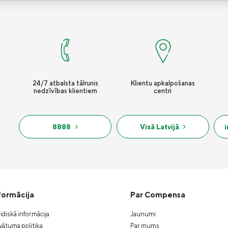
24/7 atbalsta tālrunis
Klientu apkalpošanas
nedzīvības klientiem
centri
8888
Visā Latvijā
formācija
Par Compensa
idiskā informācija
Jaunumi
vātuma politika
Par mums