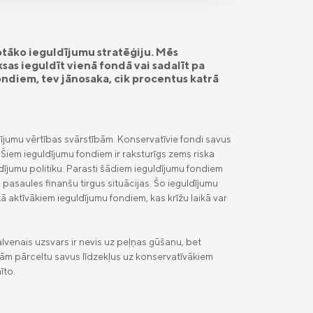
otāko ieguldījumu stratēģiju. Mēs
sas ieguldīt vienā fondā vai sadalīt pa
ondiem, tev jānosaka, cik procentus katrā
ldījumu vērtības svārstībām. Konservatīvie fondi savus
Šiem ieguldījumu fondiem ir raksturīgs zems riska
ldījumu politiku. Parasti šādiem ieguldījumu fondiem
pasaules finanšu tirgus situācijas. Šo ieguldījumu
ā aktīvākiem ieguldījumu fondiem, kas krīžu laikā var
alvenais uzsvars ir nevis uz peļņas gūšanu, bet
ģijām pārceltu savus līdzekļus uz konservatīvākiem
īto.