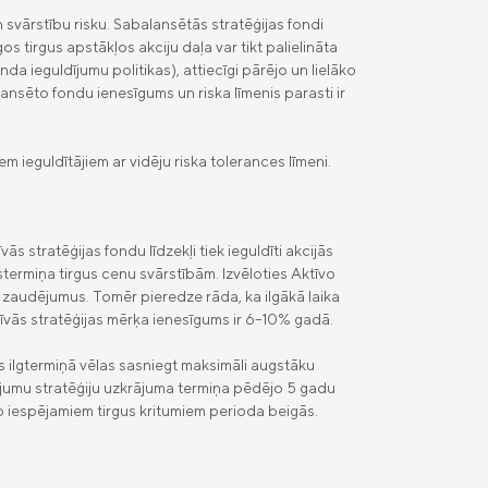
n svārstību risku. Sabalansētās stratēģijas fondi
s tirgus apstākļos akciju daļa var tikt palielināta
a ieguldījumu politikas), attiecīgi pārējo un lielāko
ansēto fondu ienesīgums un riska līmenis parasti ir
m ieguldītājiem ar vidēju riska tolerances līmeni.
ās stratēģijas fondu līdzekļi tiek ieguldīti akcijās
īstermiņa tirgus cenu svārstībām. Izvēloties Aktīvo
lus zaudējumus. Tomēr pieredze rāda, ka ilgākā laika
īvās stratēģijas mērķa ienesīgums ir 6–10% gadā.
as ilgtermiņā vēlas sasniegt maksimāli augstāku
dījumu stratēģiju uzkrājuma termiņa pēdējo 5 gadu
s no iespējamiem tirgus kritumiem perioda beigās.