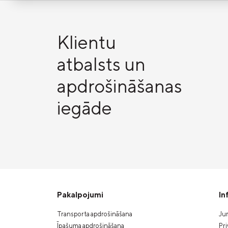
Klientu
atbalsts un
apdrošināšanas
iegāde
Pakalpojumi
In
Transporta apdrošināšana
Jur
Īpašuma apdrošināšana
Pri