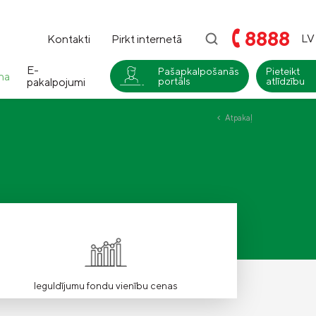
8888
LV
Kontakti
Pirkt internetā
E-
Pašapkalpošanās
Pieteikt
na
pakalpojumi
portāls
atlīdzību
i
Atpakaļ
Compensa
Nedzīvības un Seesam veselības
apdrošināšana
Compensa Life
Dzīvības un veselības
apdrošināšanas pakalpojumi
Ieguldījumu fondu vienību cenas