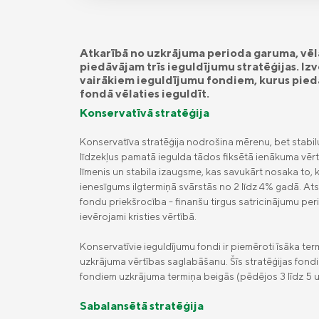
Atkarībā no uzkrājuma perioda garuma, vēla
piedāvājam trīs ieguldījumu stratēģijas. Izv
vairākiem ieguldījumu fondiem, kurus pie
fondā vēlaties ieguldīt.
Konservatīvā stratēģija
Konservatīva stratēģija nodrošina mērenu, bet stabilu 
līdzekļus pamatā iegulda tādos fiksētā ienākuma vērt
līmenis un stabila izaugsme, kas savukārt nosaka to, k
ienesīgums ilgtermiņā svārstās no 2 līdz 4% gadā. Ats
fondu priekšrocība - finanšu tirgus satricinājumu per
ievērojami kristies vērtībā.
Konservatīvie ieguldījumu fondi ir piemēroti īsāka ter
uzkrājuma vērtības saglabāšanu. Šīs stratēģijas fondi 
fondiem uzkrājuma termiņa beigās (pēdējos 3 līdz 5 u
Sabalansētā stratēģija