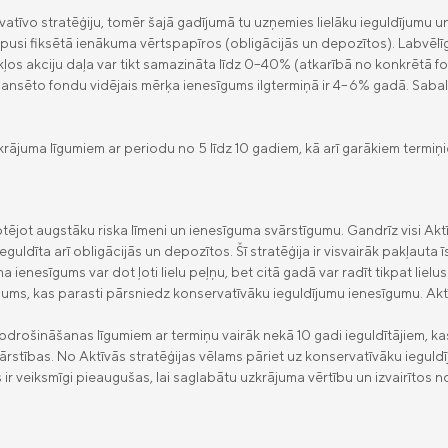
vatīvo stratēģiju, tomēr šajā gadījumā tu uzņemies lielāku ieguldījumu u
 pusi fiksētā ienākuma vērtspapīros (obligācijās un depozītos). Labvēlīgo
os akciju daļa var tikt samazināta līdz 0–40% (atkarībā no konkrētā fond
lansēto fondu vidējais mērķa ienesīgums ilgtermiņā ir 4–6% gadā. Sabal
rājuma līgumiem ar periodu no 5 līdz 10 gadiem, kā arī garākiem termiņie
ptējot augstāku riska līmeni un ienesīguma svārstīgumu. Gandrīz visi Aktīv
guldīta arī obligācijās un depozītos. Šī stratēģija ir visvairāk pakļauta 
a ienesīgums var dot ļoti lielu peļņu, bet citā gadā var radīt tikpat lie
gums, kas parasti pārsniedz konservatīvāku ieguldījumu ienesīgumu. Akt
 apdrošināšanas līgumiem ar termiņu vairāk nekā 10 gadi ieguldītājiem, k
vārstības. No Aktīvās stratēģijas vēlams pāriet uz konservatīvāku iegul
ības ir veiksmīgi pieaugušas, lai saglabātu uzkrājuma vērtību un izvairīto