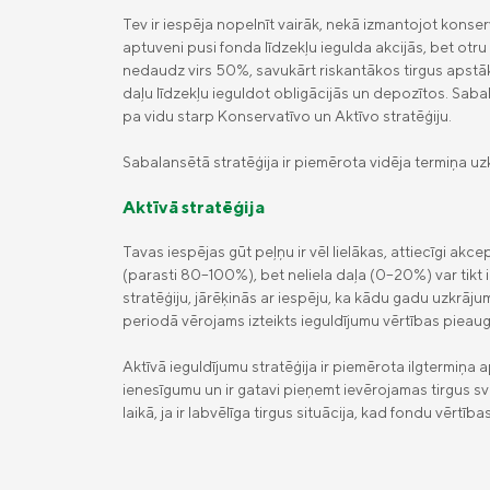
Tev ir iespēja nopelnīt vairāk, nekā izmantojot konser
aptuveni pusi fonda līdzekļu iegulda akcijās, bet otru
nedaudz virs 50%, savukārt riskantākos tirgus apstākļ
daļu līdzekļu ieguldot obligācijās un depozītos. Saba
pa vidu starp Konservatīvo un Aktīvo stratēģiju.
Sabalansētā stratēģija ir piemērota vidēja termiņa uzk
Aktīvā stratēģija
Tavas iespējas gūt peļņu ir vēl lielākas, attiecīgi akce
(parasti 80–100%), bet neliela daļa (0–20%) var tikt ie
stratēģiju, jārēķinās ar iespēju, ka kādu gadu uzkrājum
periodā vērojams izteikts ieguldījumu vērtības pieau
Aktīvā ieguldījumu stratēģija ir piemērota ilgtermiņa
ienesīgumu un ir gatavi pieņemt ievērojamas tirgus s
laikā, ja ir labvēlīga tirgus situācija, kad fondu vērt