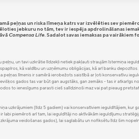
mā peļņas un riska līmeņa katrs var izvēlēties sev piemēr
ēloties jebkuru no tām, tev ir iespēja apdrošināšanas iemak
dāvā
Compensa Life
. Sadalot savas iemaksas pa vairākiem f
peļņu, un tavi uzkrātie līdzekļi netiek pakļauti straujām īstermiņa iegu
spapīros, kā valdību un uzņēmumu obligācijas, kā arī banku depozītos. 
a peļņas līmenis ir samērā ierobežots saistībā ar ļoti konservatīvu iegu
evišķos gados tas var būt gan augstāks, gan zemāks - tas ir atkarīgs no 
iodos to ienesīgums parasti cieš salīdzinoši maz vai pat pieaug pretstat
miņa uzkrājumiem (līdz 5 gadiem) vai konservatīviem ieguldītājiem, kur g
ir labi piemēroti arī tam, lai ieguldītāji no aktīvākām ieguldījumu stratē
zkrājuma veidošanas gados), lai saglabātu un nofiksētu līdz šim nopeln