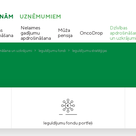
ONĀM
UZŅĒMUMIEM
Nelaimes
Dzīvības
as
Mūža
gadījumu
OncoDrop
apdrošināša
nāšana
pensija
apdrošināšana
un uzkrājum
ināšana un uzkrājumi
Ieguldījumu fondi
Ieguldījumu stratēģijas
Ieguldījumu fondu portfeļi