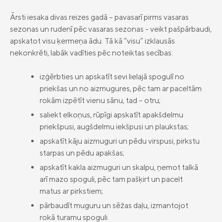
Ārsti iesaka divas reizes gadā – pavasarī pirms vasaras
sezonas un rudenī pēc vasaras sezonas - veikt pašpārbaudi,
apskatot visu ķermeņa ādu. Tā kā “visu” izklausās
nekonkrēti, labāk vadīties pēc noteiktas secības:
izģērbties un apskatīt sevi lielajā spogulī no
priekšas un no aizmugures, pēc tam ar paceltām
rokām izpētīt vienu sānu, tad – otru;
saliekt elkoņus, rūpīgi apskatīt apakšdelmu
priekšpusi, augšdelmu iekšpusi un plaukstas;
apskatīt kāju aizmuguri un pēdu virspusi, pirkstu
starpas un pēdu apakšas;
apskatīt kakla aizmuguri un skalpu, ņemot talkā
arī mazo spoguli, pēc tam pašķirt un pacelt
matus ar pirkstiem;
pārbaudīt muguru un sēžas daļu, izmantojot
rokā turamu spoguli.