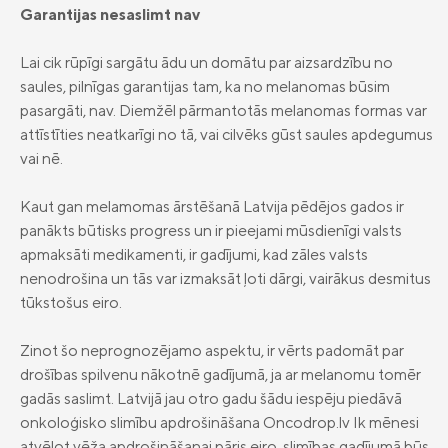
Garantijas nesaslimt nav
Lai cik rūpīgi sargātu ādu un domātu par aizsardzību no
saules, pilnīgas garantijas tam, ka no melanomas būsim
pasargāti, nav. Diemžēl pārmantotās melanomas formas var
attīstīties neatkarīgi no tā, vai cilvēks gūst saules apdegumus
vai nē.
Kaut gan melamomas ārstēšanā Latvija pēdējos gados ir
panākts būtisks progress un ir pieejami mūsdienīgi valsts
apmaksāti medikamenti, ir gadījumi, kad zāles valsts
nenodrošina un tās var izmaksāt ļoti dārgi, vairākus desmitus
tūkstošus eiro.
Zinot šo neprognozējamo aspektu, ir vērts padomāt par
drošības spilvenu nākotnē gadījumā, ja ar melanomu tomēr
gadās saslimt. Latvijā jau otro gadu šādu iespēju piedāvā
onkoloģisko slimību apdrošināšana Oncodrop.lv Ik mēnesi
atvēlot vēža apdrošināšanai pāris eiro, slimības gadījumā būs