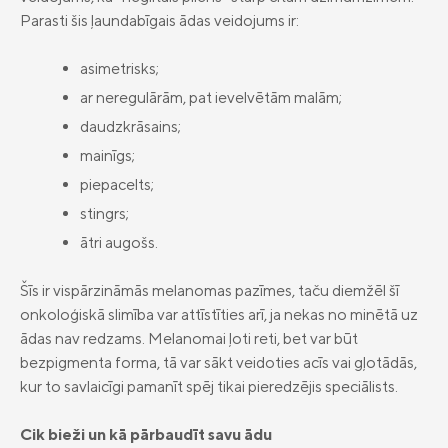
Parasti šis ļaundabīgais ādas veidojums ir:
Vieglā valoda
Kontakti
asimetrisks;
ar neregulārām, pat ievelvētām malām;
Karjera
daudzkrāsains;
mainīgs;
piepacelts;
stingrs;
ātri augošs.
Šīs ir vispārzināmās melanomas pazīmes, taču diemžēl šī
onkoloģiskā slimība var attīstīties arī, ja nekas no minētā uz
ādas nav redzams. Melanomai ļoti reti, bet var būt
bezpigmenta forma, tā var sākt veidoties acīs vai gļotādās,
kur to savlaicīgi pamanīt spēj tikai pieredzējis speciālists.
Cik bieži un kā pārbaudīt savu ādu