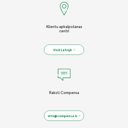
Klientu apkalpošanas
centri
Visā Latvijā
Raksti Compensa
info@compensa.lv