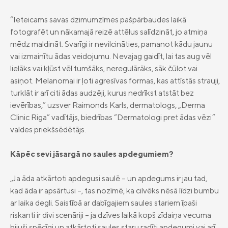
“Ieteicams savas dzimumzīmes pašpārbaudes laikā
fotografēt un nākamajā reizē attēlus salīdzināt, jo atmiņa
mēdz maldināt. Svarīgi ir nevilcināties, pamanot kādu jaunu
vai izmainītu ādas veidojumu. Nevajag gaidīt, lai tas aug vēl
lielāks vai kļūst vēl tumšāks, neregulārāks, sāk čūlot vai
asiņot. Melanomai ir ļoti agresīvas formas, kas attīstās strauji,
turklāt ir arī citi ādas audzēji, kurus nedrīkst atstāt bez
ievērības,” uzsver Raimonds Karls, dermatologs, „Derma
Clinic Riga” vadītājs, biedrības “Dermatologi pret ādas vēzi”
valdes priekšsēdētājs.
Kāpēc sevi jāsargā no saules apdegumiem?
„Ja āda atkārtoti apdegusi saulē – un apdegums ir jau tad,
kad āda ir apsārtusi –, tas nozīmē, ka cilvēks nēsā līdzi bumbu
ar laika degli. Saistībā ar dabīgajiem saules stariem īpaši
riskanti ir divi scenāriji – ja dzīves laikā kopš zīdaiņa vecuma
bijuši spēcīgi un atkārtoti saules staru radīti apdegumi vai arī