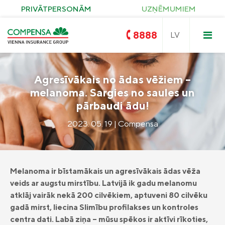
PRIVĀTPERSONĀM
UZŅĒMUMIEM
8888
Agresīvākais no ādas vēžiem –
melanoma. Sargies no saules un
Compensa
pārbaudi ādu!
Nedzīvības un Seesam veselības
apdrošināšana
2023. 05. 19 | Compensa
OCTA
Compensa Life
Dzīvības un veselības
apdrošināšanas pakalpojumi
Zelta OCTA
Īpašuma apdrošināšana
KASKO
Saules paneļu apdrošināšana
Melanoma ir bīstamākais un agresīvākais ādas vēža
Ceļojumu apdrošināšana
veids ar augstu mirstību. Latvijā ik gadu melanomu
Pirkuma apdrošināšana
Civiltiesiskās atbildības apdrošināšana
atklāj vairāk nekā 200 cilvēkiem, aptuveni 80 cilvēku
Compensa Seesam veselības
apdrošināšana
gadā mirst, liecina Slimību profilakses un kontroles
Seesam kritisko saslimšanu apdrošināšana
centra dati. Labā ziņa – mūsu spēkos ir aktīvi rīkoties,
Compensa Nelaimes gadījumu
Compensa Life Veselības apdrošināšana