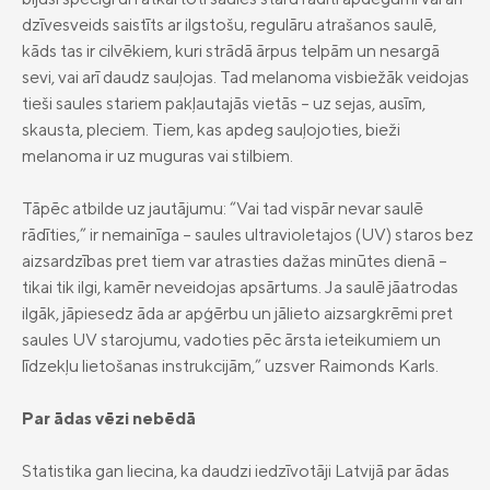
dzīvesveids saistīts ar ilgstošu, regulāru atrašanos saulē,
kāds tas ir cilvēkiem, kuri strādā ārpus telpām un nesargā
sevi, vai arī daudz sauļojas. Tad melanoma visbiežāk veidojas
tieši saules stariem pakļautajās vietās – uz sejas, ausīm,
skausta, pleciem. Tiem, kas apdeg sauļojoties, bieži
melanoma ir uz muguras vai stilbiem.
Tāpēc atbilde uz jautājumu: “Vai tad vispār nevar saulē
rādīties,” ir nemainīga – saules ultravioletajos (UV) staros bez
aizsardzības pret tiem var atrasties dažas minūtes dienā –
tikai tik ilgi, kamēr neveidojas apsārtums. Ja saulē jāatrodas
ilgāk, jāpiesedz āda ar apģērbu un jālieto aizsargkrēmi pret
saules UV starojumu, vadoties pēc ārsta ieteikumiem un
līdzekļu lietošanas instrukcijām,” uzsver Raimonds Karls.
Par ādas vēzi nebēdā
Statistika gan liecina, ka daudzi iedzīvotāji Latvijā par ādas