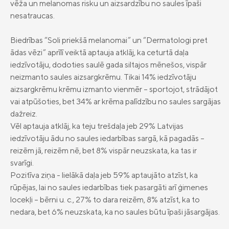
vēža un melanomas risku un aizsardzību no saules īpaši
nesatraucas.
Biedrības “Soli priekšā melanomai” un “Dermatologi pret
ādas vēzi” aprīlī veiktā aptauja atklāj, ka ceturtā daļa
iedzīvotāju, dodoties saulē gada siltajos mēnešos, vispār
neizmanto saules aizsargkrēmu. Tikai 14% iedzīvotāju
aizsargkrēmu krēmu izmanto vienmēr – sportojot, strādājot
vai atpūšoties, bet 34% ar krēma palīdzību no saules sargājas
dažreiz.
Vēl aptauja atklāj, ka teju trešdaļa jeb 29% Latvijas
iedzīvotāju ādu no saules iedarbības sargā, kā pagadās –
reizēm jā, reizēm nē, bet 8% vispār neuzskata, ka tas ir
svarīgi.
Pozitīva ziņa - lielākā daļa jeb 59% aptaujāto atzīst, ka
rūpējas, lai no saules iedarbības tiek pasargāti arī ģimenes
locekļi – bērni u. c., 27% to dara reizēm, 8% atzīst, ka to
nedara, bet 6% neuzskata, ka no saules būtu īpaši jāsargājas.