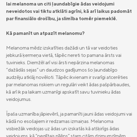
apdrošināšana
lai melanoma un citi ļaundabīgie ādas veidojumi
privātpersonām
neveidotos vai tiktu atklāti agrīni, kā arī laikus padomāt
Compensa Life Nelaimes gadījumu
Compensa Life Veselības apdrošināšana
par finansiālo drošību, ja slimība tomēr piemeklē.
apdrošināšana
juridiskām personām
Golfa spēlētāju apdrošināšana
Kā pamanīt un atpazīt melanomu?
Dzīvības apdrošināšana
Melanoma mēdz izskatīties dažādi un tā var veidoties
Uzkrājošā dzīvības apdrošināšana
Compensa Seesam mobilā aplikācija
jebkurā ķermeņa vietā, tāpēc nereti to pamana ārsts vai
Compensa Life Vienna Insurance Group
Ieguldījumu fondi
tuvinieks. Diemžēl arī visi ārsti nepārzina melanomas
Compensa Life mobilā aplikācija
SE Latvijas filiāles kontakti
“dažādās sejas” un daudzos gadījumos šo ļaundabīgo
Fondu vienību cenas
Jaunumi
Compensa Seesam attālinātās ārstu
„Compensa Vienna Insurance Group”
audzēju atklāj novēloti. Tāpēc ikvienam ir svarīgi atcerēties
konsultācijas
ADB Latvijas filiāles kontakti
Papildapdrošināšana
par melanomas riskiem un regulāri veikt ādas pašpārbaudes,
Par mums
kā arī ik pa laikam uzmanīgi apskatīt savu tuvinieku ādas
Ilgtspēja
veidojumus.
Juridiskā informācija
Īpaša uzmanība jāpievērš, ja pamanīti jauni ādas veidojumi vai
Apdrošināšanas izplatītāji
kādā no esošajiem ir redzamas izmaiņas. Melanoma
visbiežāk veidojas uz ādas un izskatās kā atšķirīgs ādas
Pieejamības paziņojums
veidojums, kā “neglītais pīlēns” starp citām dzimumzīmēm.