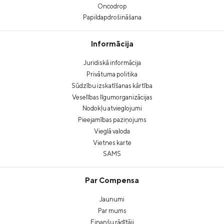
Oncodrop
Papildapdrošināšana
Informācija
Juridiskā informācija
Privātuma politika
Sūdzību izskatīšanas kārtība
Veselības līgumorganizācijas
Nodokļu atvieglojumi
Pieejamības paziņojums
Vieglā valoda
Vietnes karte
SAMS
Par Compensa
Jaunumi
Par mums
Finanšu rādītāji