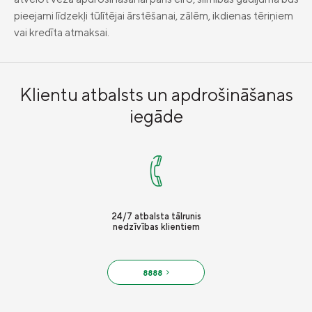
pieejami līdzekļi tūlītējai ārstēšanai, zālēm, ikdienas tēriņiem
vai kredīta atmaksai.
Klientu atbalsts un apdrošināšanas
iegāde
24/7 atbalsta tālrunis
nedzīvības klientiem
8888