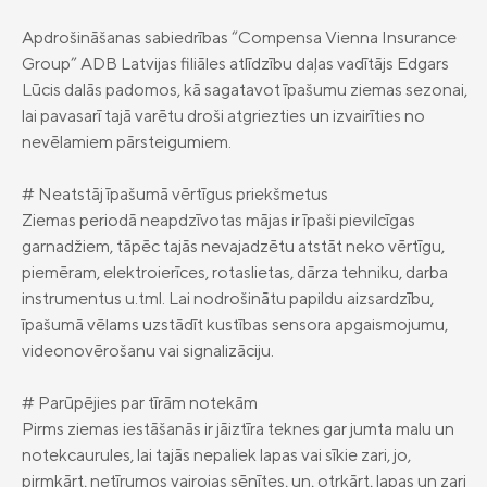
apdrošināšana
privātpersonām
Apdrošināšanas sabiedrības “Compensa Vienna Insurance
Compensa Life Nelaimes gadījumu
Compensa Life Veselības apdrošināšana
Group” ADB Latvijas filiāles atlīdzību daļas vadītājs Edgars
apdrošināšana
juridiskām personām
Lūcis dalās padomos, kā sagatavot īpašumu ziemas sezonai,
Golfa spēlētāju apdrošināšana
lai pavasarī tajā varētu droši atgriezties un izvairīties no
Dzīvības apdrošināšana
nevēlamiem pārsteigumiem.
Uzkrājošā dzīvības apdrošināšana
Compensa Seesam mobilā aplikācija
# Neatstāj īpašumā vērtīgus priekšmetus
Compensa Life Vienna Insurance Group
Ieguldījumu fondi
Ziemas periodā neapdzīvotas mājas ir īpaši pievilcīgas
Compensa Life mobilā aplikācija
SE Latvijas filiāles kontakti
garnadžiem, tāpēc tajās nevajadzētu atstāt neko vērtīgu,
Fondu vienību cenas
Jaunumi
Compensa Seesam attālinātās ārstu
piemēram, elektroierīces, rotaslietas, dārza tehniku, darba
„Compensa Vienna Insurance Group”
konsultācijas
ADB Latvijas filiāles kontakti
instrumentus u.tml. Lai nodrošinātu papildu aizsardzību,
Papildapdrošināšana
Par mums
īpašumā vēlams uzstādīt kustības sensora apgaismojumu,
Ilgtspēja
videonovērošanu vai signalizāciju.
Juridiskā informācija
# Parūpējies par tīrām notekām
Pirms ziemas iestāšanās ir jāiztīra teknes gar jumta malu un
Apdrošināšanas izplatītāji
notekcaurules, lai tajās nepaliek lapas vai sīkie zari, jo,
Pieejamības paziņojums
pirmkārt, netīrumos vairojas sēnītes, un, otrkārt, lapas un zari