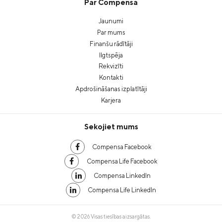
Par Compensa
Jaunumi
Par mums
Finanšu rādītāji
Ilgtspēja
Rekvizīti
Kontakti
Apdrošināšanas izplatītāji
Karjera
Sekojiet mums
Compensa Facebook
Compensa Life Facebook
Compensa LinkedIn
Compensa Life LinkedIn
© 2026 Visas tiesības aizsargātas.