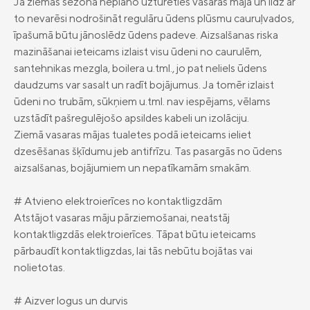
Ja ziemas sezonā neplāno uzturēties vasaras mājā un līdz ar
to nevarēsi nodrošināt regulāru ūdens plūsmu cauruļvados,
īpašumā būtu jānoslēdz ūdens padeve. Aizsalšanas riska
mazināšanai ieteicams izlaist visu ūdeni no caurulēm,
santehnikas mezgla, boilera u.tml., jo pat neliels ūdens
daudzums var sasalt un radīt bojājumus. Ja tomēr izlaist
ūdeni no trubām, sūkņiem u.tml. nav iespējams, vēlams
uzstādīt pašregulējošo apsildes kabeli un izolāciju.
Ziemā vasaras mājas tualetes podā ieteicams ieliet
dzesēšanas šķīdumu jeb antifrīzu. Tas pasargās no ūdens
aizsalšanas, bojājumiem un nepatīkamām smakām.
# Atvieno elektroierīces no kontaktligzdām
Atstājot vasaras māju pārziemošanai, neatstāj
kontaktligzdās elektroierīces. Tāpat būtu ieteicams
pārbaudīt kontaktligzdas, lai tās nebūtu bojātas vai
nolietotas.
# Aizver logus un durvis