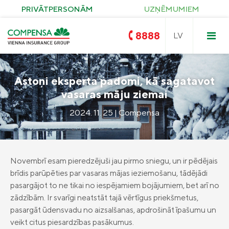
PRIVĀTPERSONĀM
UZŅĒMUMIEM
8888
Astoņi eksperta padomi, kā sagatavot
vasaras māju ziemai
Compensa
Nedzīvības un Seesam veselības
2024. 11. 25 | Compensa
apdrošināšana
OCTA
Compensa Life
Dzīvības un veselības
apdrošināšanas pakalpojumi
Zelta OCTA
Īpašuma apdrošināšana
Novembrī esam pieredzējuši jau pirmo sniegu, un ir pēdējais
KASKO
brīdis parūpēties par vasaras mājas ieziemošanu, tādējādi
Saules paneļu apdrošināšana
Ceļojumu apdrošināšana
pasargājot to ne tikai no iespējamiem bojājumiem, bet arī no
Pirkuma apdrošināšana
Civiltiesiskās atbildības apdrošināšana
zādzībām. Ir svarīgi neatstāt tajā vērtīgus priekšmetus,
Compensa Seesam veselības
apdrošināšana
pasargāt ūdensvadu no aizsalšanas, apdrošināt īpašumu un
Seesam kritisko saslimšanu apdrošināšana
veikt citus piesardzības pasākumus.
Compensa Nelaimes gadījumu
Compensa Life Veselības apdrošināšana