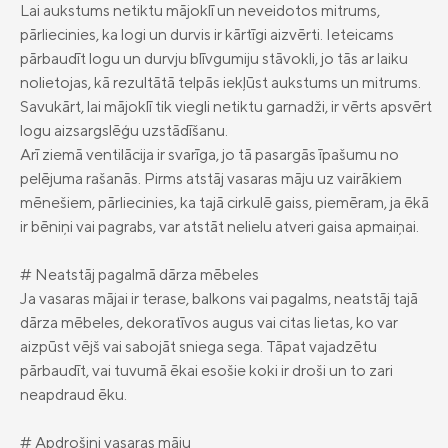
Lai aukstums netiktu mājoklī un neveidotos mitrums,
pārliecinies, ka logi un durvis ir kārtīgi aizvērti. Ieteicams
pārbaudīt logu un durvju blīvgumiju stāvokli, jo tās ar laiku
nolietojas, kā rezultātā telpās iekļūst aukstums un mitrums.
Savukārt, lai mājoklī tik viegli netiktu garnadži, ir vērts apsvērt
logu aizsargslēģu uzstādīšanu.
Arī ziemā ventilācija ir svarīga, jo tā pasargās īpašumu no
pelējuma rašanās. Pirms atstāj vasaras māju uz vairākiem
mēnešiem, pārliecinies, ka tajā cirkulē gaiss, piemēram, ja ēkā
ir bēniņi vai pagrabs, var atstāt nelielu atveri gaisa apmaiņai.
# Neatstāj pagalmā dārza mēbeles
Ja vasaras mājai ir terase, balkons vai pagalms, neatstāj tajā
dārza mēbeles, dekoratīvos augus vai citas lietas, ko var
aizpūst vējš vai sabojāt sniega sega. Tāpat vajadzētu
pārbaudīt, vai tuvumā ēkai esošie koki ir droši un to zari
neapdraud ēku.
# Apdrošini vasaras māju