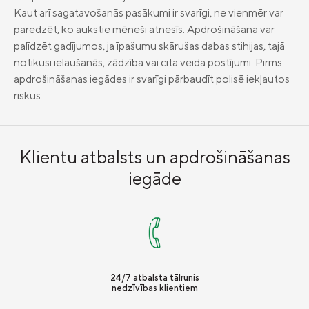
Kaut arī sagatavošanās pasākumi ir svarīgi, ne vienmēr var
paredzēt, ko aukstie mēneši atnesīs. Apdrošināšana var
palīdzēt gadījumos, ja īpašumu skārušas dabas stihijas, tajā
notikusi ielaušanās, zādzība vai cita veida postījumi. Pirms
apdrošināšanas iegādes ir svarīgi pārbaudīt polisē iekļautos
riskus.
Klientu atbalsts un apdrošināšanas
iegāde
24/7 atbalsta tālrunis
nedzīvības klientiem