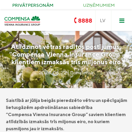
PRIVĀTPERSONĀM
UZŅĒMUMIEM
8888
Atlīdzinot vētras radītos postījumus,
“Compensa Vienna Insurance Group”
Compensa
klientiem izmaksās trīs miljonus eiro
Nedzīvības un Seesam veselības
apdrošināšana
2024. 08. 22 | Compensa
OCTA
Compensa Life
Dzīvības un veselības
apdrošināšanas pakalpojumi
Zelta OCTA
Īpašuma apdrošināšana
KASKO
Saules paneļu apdrošināšana
Saistībā ar jūlija beigās pieredzēto vētru un spēcīgajām
Ceļojumu apdrošināšana
lietusgāzēm apdrošināšanas sabiedrība
Pirkuma apdrošināšana
Civiltiesiskās atbildības apdrošināšana
“Compensa Vienna Insurance Group” saviem klientiem
Compensa Seesam veselības
apdrošināšana
atlīdzībās izmaksās trīs miljonus eiro, no kuriem
Seesam kritisko saslimšanu apdrošināšana
pusmiljons jau ir izmaksāts.
Compensa Nelaimes gadījumu
Compensa Life Veselības apdrošināšana