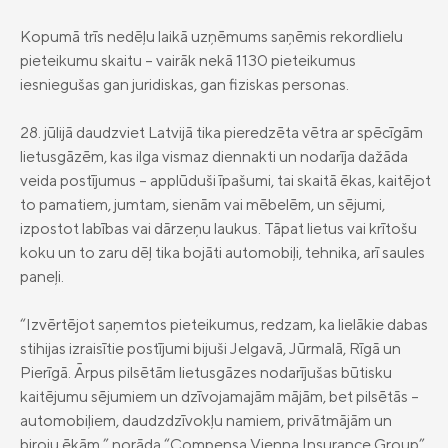
apdrošināšana
privātpersonām
Kopumā trīs nedēļu laikā uzņēmums saņēmis rekordlielu
Compensa Life Nelaimes gadījumu
Compensa Life Veselības apdrošināšana
pieteikumu skaitu – vairāk nekā 1130 pieteikumus
apdrošināšana
juridiskām personām
iesniegušas gan juridiskas, gan fiziskas personas.
Golfa spēlētāju apdrošināšana
Dzīvības apdrošināšana
28. jūlijā daudzviet Latvijā tika pieredzēta vētra ar spēcīgām
lietusgāzēm, kas ilga vismaz diennakti un nodarīja dažāda
Uzkrājošā dzīvības apdrošināšana
Compensa Seesam mobilā aplikācija
veida postījumus – applūduši īpašumi, tai skaitā ēkas, kaitējot
Compensa Life Vienna Insurance Group
Ieguldījumu fondi
to pamatiem, jumtam, sienām vai mēbelēm, un sējumi,
Compensa Life mobilā aplikācija
SE Latvijas filiāles kontakti
izpostot labības vai dārzeņu laukus. Tāpat lietus vai krītošu
Fondu vienību cenas
Jaunumi
Compensa Seesam attālinātās ārstu
„Compensa Vienna Insurance Group”
koku un to zaru dēļ tika bojāti automobiļi, tehnika, arī saules
konsultācijas
ADB Latvijas filiāles kontakti
Papildapdrošināšana
paneļi.
Par mums
Ilgtspēja
“Izvērtējot saņemtos pieteikumus, redzam, ka lielākie dabas
stihijas izraisītie postījumi bijuši Jelgavā, Jūrmalā, Rīgā un
Juridiskā informācija
Pierīgā. Ārpus pilsētām lietusgāzes nodarījušas būtisku
Apdrošināšanas izplatītāji
kaitējumu sējumiem un dzīvojamajām mājām, bet pilsētās –
automobiļiem, daudzdzīvokļu namiem, privātmājām un
Pieejamības paziņojums
biroju ēkām,” norāda “Compensa Vienna Insurance Group”