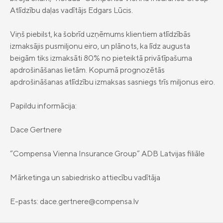
Atlīdzību daļas vadītājs Edgars Lūcis.
Vieglā valoda
Kontakti
Viņš piebilst, ka šobrīd uzņēmums klientiem atlīdzībās
izmaksājis pusmiljonu eiro, un plānots, ka līdz augusta
Karjera
beigām tiks izmaksāti 80% no pieteiktā privātīpašuma
apdrošināšanas lietām. Kopumā prognozētās
apdrošināšanas atlīdzību izmaksas sasniegs trīs miljonus eiro.
Papildu informācija:
Dace Gertnere
“Compensa Vienna Insurance Group” ADB Latvijas filiāle
Mārketinga un sabiedrisko attiecību vadītāja
E-pasts:
dace.gertnere@compensa.lv