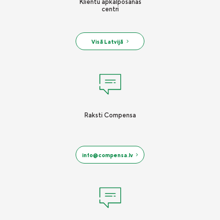
Klientu apkalpošanas
centri
Visā Latvijā
Raksti Compensa
info@compensa.lv