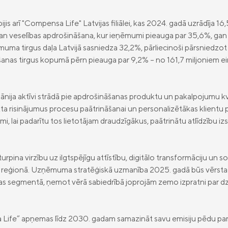
bijis arī "Compensa Life" Latvijas filiālei, kas 2024. gadā uzrādīj
gan veselības apdrošināšana, kur ieņēmumi pieauga par 35,6%, gan 
ma tirgus daļa Latvijā sasniedza 32,2%, pārliecinoši pārsniedzot 
šanas tirgus kopumā pērn pieauga par 9,2% – no 161,7 miljoniem ei
ānija aktīvi strādā pie apdrošināšanas produktu un pakalpojumu kv
kta risinājumus procesu paātrināšanai un personalizētākas klientu
umi, lai padarītu tos lietotājam draudzīgākus, paātrinātu atlīdzību iz
pina virzību uz ilgtspējīgu attīstību, digitālo transformāciju un soc
as reģionā. Uzņēmuma stratēģiskā uzmanība 2025. gadā būs vērsta 
as segmentā, ņemot vērā sabiedrībā joprojām zemo izpratni par dzī
Life” apņemas līdz 2030. gadam samazināt savu emisiju pēdu par 