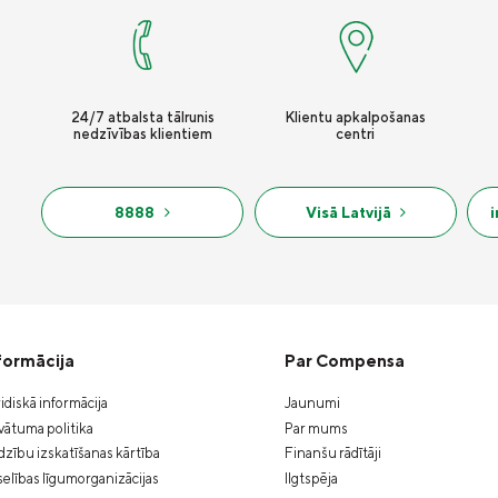
24/7 atbalsta tālrunis
Klientu apkalpošanas
nedzīvības klientiem
centri
8888
Visā Latvijā
formācija
Par Compensa
idiskā informācija
Jaunumi
vātuma politika
Par mums
zību izskatīšanas kārtība
Finanšu rādītāji
elības līgumorganizācijas
Ilgtspēja