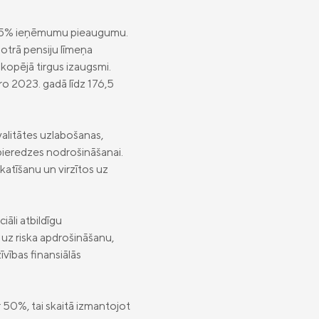
a 16,5% ieņēmumu pieaugumu.
otrā pensiju līmeņa
kopējā tirgus izaugsmi.
ro 2023. gadā līdz 176,5
alitātes uzlabošanas,
 pieredzes nodrošināšanai.
skatīšanu un virzītos uz
iāli atbildīgu
uz riska apdrošināšanu,
vības finansiālās
50%, tai skaitā izmantojot