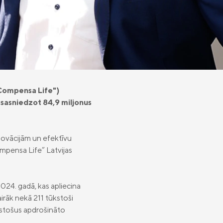
"Compensa Life")
 sasniedzot 84,9 miljonus
inovācijām un efektīvu
“Compensa Life” Latvijas
2024. gadā, kas apliecina
irāk nekā 211 tūkstoši
ūkstošus apdrošināto