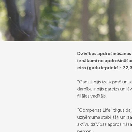
Dzīvības apdrošināšanas
ienākumi no apdrošināšan
eiro (gadu iepriekš - 72,3
“Gads ir bijis izaugsmē un a
darbību ir bijis pareizs un ļ
filiāles vadītājs.
“Compensa Life” tirgus daļa
uzņēmuma stabilitāti un iz
aktīvu dzīvības apdrošināša
personu.