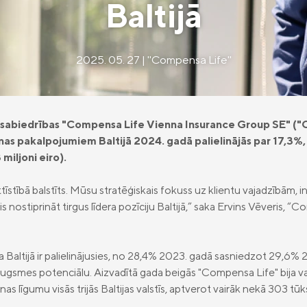
Baltijā
2025. 05. 27 | "Compensa Life"
 sabiedrības "Compensa Life Vienna Insurance Group SE" (
as pakalpojumiem Baltijā 2024. gadā palielinājās par 17,3%,
 miljoni eiro).
ttīstībā balstīts. Mūsu stratēģiskais fokuss uz klientu vajadzībām, 
āvis nostiprināt tirgus līdera pozīciju Baltijā,” saka Ervins Vēveris, 
 Baltijā ir palielinājusies, no 28,4% 2023. gadā sasniedzot 29,6% 
augsmes potenciālu. Aizvadītā gada beigās "Compensa Life" bija va
nas līgumu visās trijās Baltijas valstīs, aptverot vairāk nekā 303 t