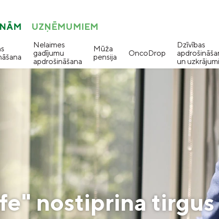
ONĀM
UZŅĒMUMIEM
Nelaimes
Dzīvības
as
Mūža
gadījumu
OncoDrop
apdrošināša
nāšana
pensija
apdrošināšana
un uzkrājum
" nostiprina tirgus 