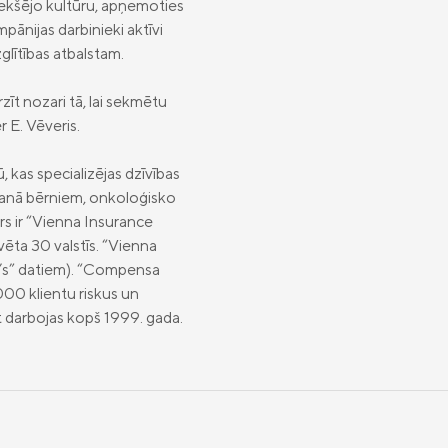
ekšējo kultūru, apņemoties
pānijas darbinieki aktīvi
zglītības atbalstam.
īt nozari tā, lai sekmētu
 E. Vēveris.
 kas specializējas dzīvības
šanā bērniem, onkoloģisko
 ir “Vienna Insurance
ēta 30 valstīs. “Vienna
or’s” datiem). “Compensa
5 000 klientu riskus un
it darbojas kopš 1999. gada.