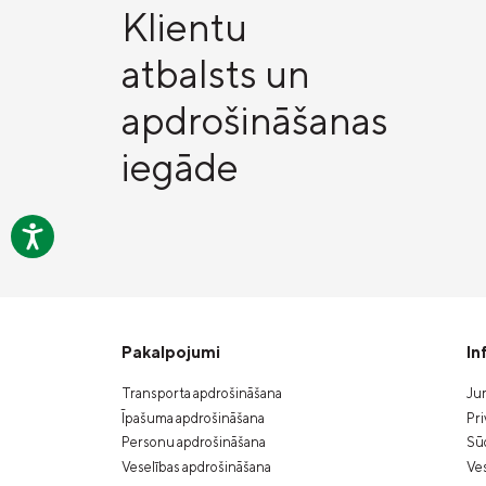
Klientu
atbalsts un
apdrošināšanas
iegāde
Pakalpojumi
In
Transporta apdrošināšana
Jur
Īpašuma apdrošināšana
Pri
Personu apdrošināšana
Sūd
Veselības apdrošināšana
Ves