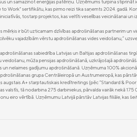
s un samazinot enerģijas patēriņu. Uzņēmums turpina stiprināt i
 to Work" sertifikātu, kas pirmo reizi tika saņemts 2024. gadā. Kom
 iniciatīvās, tostarp projektos, kas veltīti veselības veicināšanai un i
mērķis ir būt uzticamam dzīvības apdrošināšanas partnerim un virz
uz cilvēku vajadzībām vērstu apdrošināšanas vides veidošanu,” uzsver
pdrošināšanas sabiedrība Latvijas un Baltijas apdrošināšanas tirgū,
u veidošanu, mūža pensijas apdrošināšanā, uzkrājošajā apdrošinā
as un nelaimes gadījumu apdrošināšanā. Uzņēmuma 100% akcionārs
apdrošināšanas grupa Centrāleiropā un Austrumeiropā, kas pārstāv
ts augstais A+ starptautiskais kredītreitings (pēc “Standard & Po
Baltijas valstīs, tā nodarbina 275 darbiniekus, pārvalda vairāk nekā 17
onu eiro vērtībā. Uzņēmumu Latvijā pārstāv Latvijas filiāle, kas še