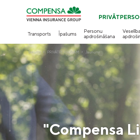
PRIVĀTPERS
Personu
Veselīb
Transports
Īpašums
apdrošināšana
apdroši
Sākums
PRIVĀTPERSONĀM
Jaunumi
"Compensa Life