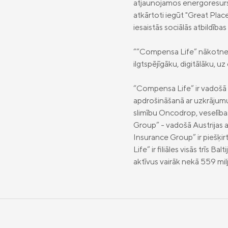
atjaunojamos energoresursu
atkārtoti iegūt "Great Place
iesaistās sociālās atbildības
““Compensa Life” nākotnes 
ilgtspējīgāku, digitālāku, 
“Compensa Life” ir vadošā a
apdrošināšanā ar uzkrājum
slimību Oncodrop, veselīb
Group” - vadošā Austrijas 
Insurance Group” ir piešķir
Life” ir filiāles visās trīs 
aktīvus vairāk nekā 559 milj