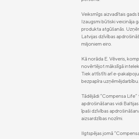
Veiksmīgs aizvadītais gads 
Izaugsmi būtiski veicināja 
produkta atgūšanās. Uzņēmu
Latvijas dzīvības apdrošinā
miljoniem eiro.
Kā norāda E. Vēveris, komp
novērtējot mākslīgā intele
Tiek attīstīti arī e-pakalpoj
bezpapīra uzņēmējdarbību.
Tādējādi “Compensa Life” tur
apdrošināšanas vidi Baltij
īpaši dzīvības apdrošināšan
aizsardzības nozīmi.
Ilgtspējas jomā “Compensa 