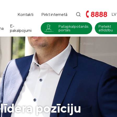
8888
LV
Kontakti
Pirkt internetā
E-
Pašapkalpošanās
Pieteikt
na
pakalpojumi
portāls
atlīdzību
i
Atpakaļ
Compensa
Nedzīvības un Seesam veselības
apdrošināšana
Compensa Life
Dzīvības un veselības
apdrošināšanas pakalpojumi
līdera pozīciju