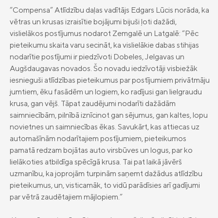
“Compensa” Atlīdzību daļas vadītājs Edgars Lūcis norāda, ka
Vieglā valoda
vētras un krusas izraisītie bojājumi bijuši ļoti dažādi,
Kontakti
vislielākos postījumus nodarot Zemgalē un Latgalē: “Pēc
pieteikumu skaita varu secināt, ka vislielākie dabas stihijas
Karjera
nodarītie postījumi ir piedzīvoti Dobeles, Jelgavas un
Augšdaugavas novados. Šo novadu iedzīvotāji visbiežāk
iesnieguši atlīdzības pieteikumus par postījumiem privātmāju
jumtiem, ēku fasādēm un logiem, ko radījusi gan lielgraudu
krusa, gan vējš. Tāpat zaudējumi nodarīti dažādām
saimniecībām, pilnībā iznīcinot gan sējumus, gan kaltes, lopu
novietnes un saimniecības ēkas. Savukārt, kas attiecas uz
automašīnām nodarītajiem postījumiem, pieteikumos
pamatā redzam bojātas auto virsbūves un logus, par ko
lielākoties atbildīga spēcīgā krusa. Tai pat laikā jāvērš
uzmanību, ka joprojām turpinām saņemt dažādus atlīdzību
pieteikumus, un, visticamāk, to vidū parādīsies arī gadījumi
par vētrā zaudētajiem mājlopiem.”