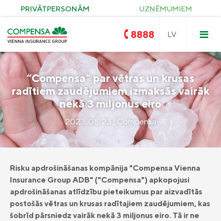
PRIVĀTPERSONĀM
UZŅĒMUMIEM
8888
“Compensa” par vētras un krusas
radītiem zaudējumiem izmaksās vairāk
Compensa
nekā 3 miljonus eiro
Nedzīvības un Seesam veselības
apdrošināšana
2023. 08. 23 | Compensa
OCTA
Compensa Life
Dzīvības un veselības
apdrošināšanas pakalpojumi
Zelta OCTA
Īpašuma apdrošināšana
KASKO
Saules paneļu apdrošināšana
Risku apdrošināšanas kompānija "Compensa Vienna
Ceļojumu apdrošināšana
Insurance Group ADB" ("Compensa") apkopojusi
Pirkuma apdrošināšana
Civiltiesiskās atbildības apdrošināšana
apdrošināšanas atlīdzību pieteikumus par aizvadītās
Compensa Seesam veselības
apdrošināšana
postošās vētras un krusas radītajiem zaudējumiem, kas
Seesam kritisko saslimšanu apdrošināšana
šobrīd pārsniedz vairāk nekā 3 miljonus eiro. Tā ir ne
Compensa Nelaimes gadījumu
Compensa Life Veselības apdrošināšana