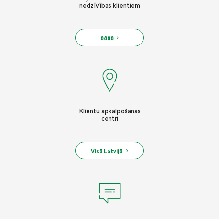
nedzīvības klientiem
8888
Klientu apkalpošanas
centri
Visā Latvijā