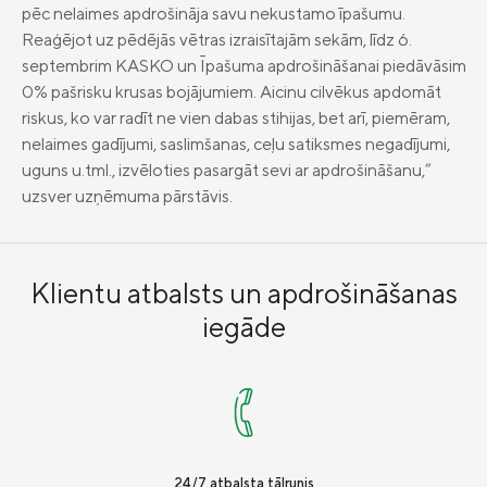
pēc nelaimes apdrošināja savu nekustamo īpašumu.
Reaģējot uz pēdējās vētras izraisītajām sekām, līdz 6.
septembrim KASKO un Īpašuma apdrošināšanai piedāvāsim
0% pašrisku krusas bojājumiem. Aicinu cilvēkus apdomāt
riskus, ko var radīt ne vien dabas stihijas, bet arī, piemēram,
nelaimes gadījumi, saslimšanas, ceļu satiksmes negadījumi,
uguns u.tml., izvēloties pasargāt sevi ar apdrošināšanu,”
uzsver uzņēmuma pārstāvis.
Klientu atbalsts un apdrošināšanas
iegāde
24/7 atbalsta tālrunis