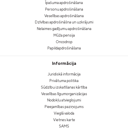
Īpašuma apdrošināšana
Personu apdrošināšana
Veselības apdrošināšana
Dzīvības apdrošināšna un uzkrājumi
Nelaimes gadījumu apdrošināšana
Mūža pensija
Oncodrop
Papildapdrošināšana
Informācija
Juridiskā informācija
Privātuma politika
Sūdzību izskatīšanas kārtība
Veselības līgumorganizācijas
Nodokļu atvieglojumi
Pieejamības paziņojums
Vieglā valoda
Vietnes karte
SAMS