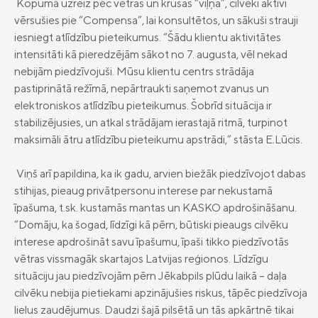
Kopumā uzreiz pēc vētras un krusas “viļņa”, cilvēki aktīvi
vērsušies pie “Compensa”, lai konsultētos, un sākuši strauji
iesniegt atlīdzību pieteikumus. “Šādu klientu aktivitātes
intensitāti kā pieredzējām sākot no 7. augusta, vēl nekad
nebijām piedzīvojuši. Mūsu klientu centrs strādāja
pastiprinātā režīmā, nepārtraukti saņemot zvanus un
elektroniskos atlīdzību pieteikumus. Šobrīd situācija ir
stabilizējusies, un atkal strādājam ierastajā ritmā, turpinot
maksimāli ātru atlīdzību pieteikumu apstrādi,” stāsta E.Lūcis.
Viņš arī papildina, ka ik gadu, arvien biežāk piedzīvojot dabas
stihijas, pieaug privātpersonu interese par nekustamā
īpašuma, t.sk. kustamās mantas un KASKO apdrošināšanu.
“Domāju, ka šogad, līdzīgi kā pērn, būtiski pieaugs cilvēku
interese apdrošināt savu īpašumu, īpaši tikko piedzīvotās
vētras vissmagāk skartajos Latvijas reģionos. Līdzīgu
situāciju jau piedzīvojām pērn Jēkabpils plūdu laikā – daļa
cilvēku nebija pietiekami apzinājušies riskus, tāpēc piedzīvoja
lielus zaudējumus. Daudzi šajā pilsētā un tās apkārtnē tikai