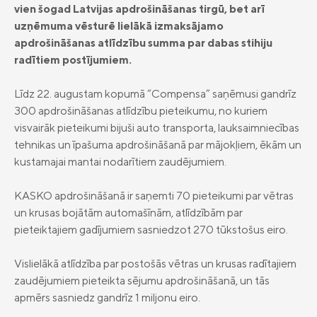
apdrošināšana
vien šogad Latvijas apdrošināšanas tirgū, bet arī
privātpersonām
uzņēmuma vēsturē lielākā izmaksājamo
Compensa Life Nelaimes gadījumu
Compensa Life Veselības apdrošināšana
apdrošināšanas atlīdzību summa par dabas stihiju
apdrošināšana
juridiskām personām
radītiem postījumiem.
Golfa spēlētāju apdrošināšana
Dzīvības apdrošināšana
Līdz 22. augustam kopumā “Compensa” saņēmusi gandrīz
300 apdrošināšanas atlīdzību pieteikumu, no kuriem
Uzkrājošā dzīvības apdrošināšana
Compensa Seesam mobilā aplikācija
visvairāk pieteikumi bijuši auto transporta, lauksaimniecības
Compensa Life Vienna Insurance Group
Ieguldījumu fondi
tehnikas un īpašuma apdrošināšanā par mājokļiem, ēkām un
Compensa Life mobilā aplikācija
SE Latvijas filiāles kontakti
kustamajai mantai nodarītiem zaudējumiem.
Fondu vienību cenas
Jaunumi
Compensa Seesam attālinātās ārstu
„Compensa Vienna Insurance Group”
konsultācijas
ADB Latvijas filiāles kontakti
Papildapdrošināšana
KASKO apdrošināšanā ir saņemti 70 pieteikumi par vētras
Par mums
un krusas bojātām automašīnām, atlīdzībām par
Ilgtspēja
pieteiktajiem gadījumiem sasniedzot 270 tūkstošus eiro.
Juridiskā informācija
Vislielākā atlīdzība par postošās vētras un krusas radītajiem
Apdrošināšanas izplatītāji
zaudējumiem pieteikta sējumu apdrošināšanā, un tās
apmērs sasniedz gandrīz 1 miljonu eiro.
Pieejamības paziņojums