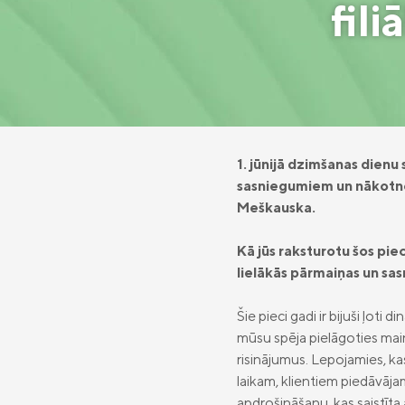
fili
1. jūnijā dzimšanas dienu
sasniegumiem un nākotnes
Meškauska.
Kā jūs raksturotu šos pi
lielākās pārmaiņas un sa
Šie pieci gadi ir bijuši ļot
mūsu spēja pielāgoties mai
risinājumus. Lepojamies, kas
laikam, klientiem piedāvāja
apdrošināšanu, kas saistīta