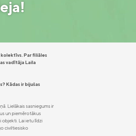
leja!
olektīvs. Par filiāles
s vadītāja Laila
? Kādas ir bijušas
iņā. Lielākais sasniegums ir
ākus un piemērotākus
bjekti. Lai ietu līdzi
 civiltiesisko