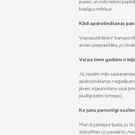
puses, un mēs lieliski papi
kopīgus mērķus.
Kādi apdrošināšanas pakal
Vispopulārākie ir transpor
arvien pieprasītāka, jo cilv
Vai pa šiem gadiem ir bij
Jā, reizēm mēs saskaramies a
apdrošināšanas negadījumu 
jāveic atjaunošanu visai prie
jaudīgi bebri (smejas).
Ko jums personīgi nozīmē 
Man šī jubileja ir īpaša, jo
atskatīties uz paveikto, n