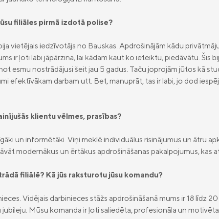
jūsu filiāles pirmā izdotā polise?
 bija vietējais iedzīvotājs no Bauskas. Apdrošinājām kādu privātmāj
ms ir ļoti labi jāpārzina, lai kādam kaut ko ieteiktu, piedāvātu. Ši
ot esmu nostrādājusi šeit jau 5 gadus. Taču joprojām jūtos kā stu
umi efektīvākam darbam utt. Bet, manuprāt, tas ir labi, jo dod iespēju
inījušās klientu vēlmes, prasības?
sīgāki un informētāki. Viņi meklē individuālus risinājumus un ātru 
iedāvāt modernākus un ērtākus apdrošināšanas pakalpojumus, kas at
trādā filiālē? Kā jūs raksturotu jūsu komandu?
inieces. Vidējais darbinieces stāžs apdrošināšanā mums ir 18 līdz 20 g
bileju. Mūsu komanda ir ļoti saliedēta, profesionāla un motivēta. K