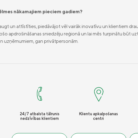
n vēlmes nākamajiem pieciem gadiem?
augt un attīstīties, piedāvājot vēl vairāk inovatīvu un klientiem dr
vadošo apdrošināšanas sniedzēju reģionā un lai mēs turpinātu būt uz
an uzņēmumiem, gan privātpersonām.
24/7 atbalsta tālrunis
Klientu apkalpošanas
nedzīvības klientiem
centri