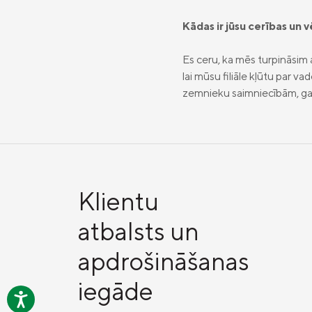
Kādas ir jūsu cerības u
Es ceru, ka mēs turpināsim 
lai mūsu filiāle kļūtu par 
zemnieku saimniecībām, g
Klientu
atbalsts un
apdrošināšanas
iegāde