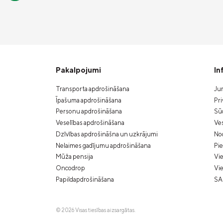
Pakalpojumi
In
Transporta apdrošināšana
Jur
Īpašuma apdrošināšana
Pri
Personu apdrošināšana
Sūd
Veselības apdrošināšana
Ves
Dzīvības apdrošināšna un uzkrājumi
Nod
Nelaimes gadījumu apdrošināšana
Pi
Mūža pensija
Vie
Oncodrop
Vie
Papildapdrošināšana
SA
© 2026 Visas tiesības aizsargātas.