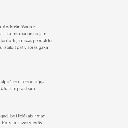
u. Apdrošināšana ir
s bija sākums manam ceļam
dente. Ir jāmācās produktu
 izpildīt pat visprasīgākā
apkalpošanu. Tehnoloģiju
bilst šīm prasībām.
adi, bet lielākais ir man -
atrai ir savas stiprās