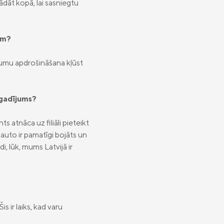
ādāt kopā, lai sasniegtu
em?
ījumu apdrošināšana kļūst
, gadījums?
s atnāca uz filiāli pieteikt
uto ir pamatīgi bojāts un
i, lūk, mums Latvijā ir
 ir laiks, kad varu