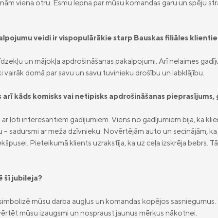
ldinām viena otru. Esmu lepna par mūsu komandas garu un spēju str
pojumu veidi ir vispopulārākie starp Bauskas filiāles klienti
tlīdzekļu un mājokļa apdrošināšanas pakalpojumi. Arī nelaimes gad
ēki vairāk domā par savu un savu tuvinieku drošību un labklājību.
is arī kāds komisks vai netipisks apdrošināšanas pieprasījums
r ļoti interesantiem gadījumiem. Viens no gadījumiem bija, ka klient
– sadursmi ar meža dzīvnieku. Novērtējām auto un secinājām, ka a
kšpusei. Pieteikumā klients uzrakstīja, ka uz ceļa izskrēja bebrs. Tād
šī jubileja?
 tā simbolizē mūsu darba augļus un komandas kopējos sasniegumus. Šis
ovērtēt mūsu izaugsmi un nospraust jaunus mērķus nākotnei.