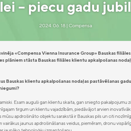
ālei – piecu gadu jubi
2024. 06. 18 | Compensa
 svinēja «Compensa Vienna Insurance Group» Bauskas filiāles k
 plāniem stāsta Bauskas filiāles klientu apkalpošanas nodaļa
ecus Bauskas klientu apkalpošanas nodaļas pastāvēšanas gadus
sniegumi?
i dinamiski. Esam auguši gan klientu skaita, gan sniegto pakalpojumu z
nīgajam tirgum un klientu vajadzībām, piedāvājot arvien inovatīv
 mūsu apdrošināto objektu sarakstā ir Bauskas pils un citi nozīmīgi o
m vairākus jaunus apdrošināšanas veidus, piemēram, dronu vispārīgo
 ar jaunāko tehnoloģiju izmantošanu.