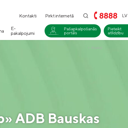
8888
LV
Kontakti
Pirkt internetā
E-
Pašapkalpošanās
Pieteikt
na
pakalpojumi
portāls
atlīdzību
i
Atpakaļ
Compensa
Nedzīvības un Seesam veselības
apdrošināšana
Compensa Life
Dzīvības un veselības
apdrošināšanas pakalpojumi
p» ADB Bauskas