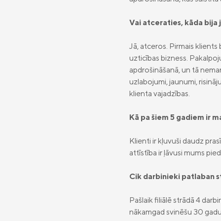
Vai atceraties, kāda bija 
Jā, atceros. Pirmais klients
uzticības bizness. Pakalpoju
apdrošināšanā, un tā neman
uzlabojumi, jaunumi, risināj
klienta vajadzības.
Kā pa šiem 5 gadiem ir ma
Klienti ir kļuvuši daudz pra
attīstība ir ļāvusi mums p
Cik darbinieki patlaban s
Pašlaik filiālē strādā 4 darb
nākamgad svinēšu 30 gadu ju