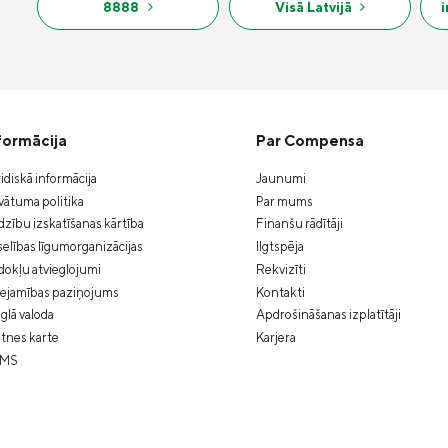
8888
Visā Latvijā
formācija
Par Compensa
idiskā informācija
Jaunumi
vātuma politika
Par mums
zību izskatīšanas kārtība
Finanšu rādītāji
elības līgumorganizācijas
Ilgtspēja
okļu atvieglojumi
Rekvizīti
eejamības paziņojums
Kontakti
glā valoda
Apdrošināšanas izplatītāji
tnes karte
Karjera
MS