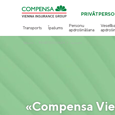
PRIVĀTPERS
Personu
Veselīb
Transports
Īpašums
apdrošināšana
apdroši
Sākums
PRIVĀTPERSONĀM
Jaunumi
«Compensa Vie