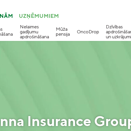
ONĀM
UZŅĒMUMIEM
Nelaimes
Dzīvības
as
Mūža
gadījumu
OncoDrop
apdrošināša
nāšana
pensija
apdrošināšana
un uzkrājum
nna Insurance Grou