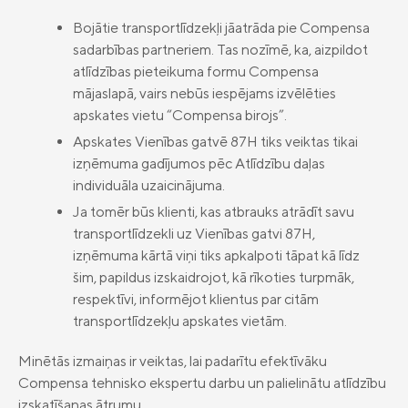
apdrošināšana
privātpersonām
Bojātie transportlīdzekļi jāatrāda pie Compensa
Compensa Life Nelaimes gadījumu
sadarbības partneriem. Tas nozīmē, ka, aizpildot
Compensa Life Veselības apdrošināšana
apdrošināšana
juridiskām personām
atlīdzības pieteikuma formu Compensa
Golfa spēlētāju apdrošināšana
mājaslapā, vairs nebūs iespējams izvēlēties
Dzīvības apdrošināšana
apskates vietu “Compensa birojs”.
Apskates Vienības gatvē 87H tiks veiktas tikai
Uzkrājošā dzīvības apdrošināšana
Compensa Seesam mobilā aplikācija
izņēmuma gadījumos pēc Atlīdzību daļas
Compensa Life Vienna Insurance Group
Ieguldījumu fondi
individuāla uzaicinājuma.
Compensa Life mobilā aplikācija
SE Latvijas filiāles kontakti
Ja tomēr būs klienti, kas atbrauks atrādīt savu
Fondu vienību cenas
Jaunumi
Compensa Seesam attālinātās ārstu
„Compensa Vienna Insurance Group”
transportlīdzekli uz Vienības gatvi 87H,
konsultācijas
ADB Latvijas filiāles kontakti
Papildapdrošināšana
izņēmuma kārtā viņi tiks apkalpoti tāpat kā līdz
Par mums
šim, papildus izskaidrojot, kā rīkoties turpmāk,
Ilgtspēja
respektīvi, informējot klientus par citām
transportlīdzekļu apskates vietām.
Juridiskā informācija
Apdrošināšanas izplatītāji
Minētās izmaiņas ir veiktas, lai padarītu efektīvāku
Compensa tehnisko ekspertu darbu un palielinātu atlīdzību
Pieejamības paziņojums
izskatīšanas ātrumu.