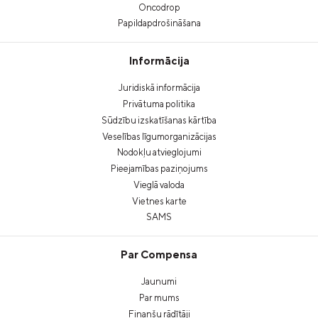
Oncodrop
Papildapdrošināšana
Informācija
Juridiskā informācija
Privātuma politika
Sūdzību izskatīšanas kārtība
Veselības līgumorganizācijas
Nodokļu atvieglojumi
Pieejamības paziņojums
Vieglā valoda
Vietnes karte
SAMS
Par Compensa
Jaunumi
Par mums
Finanšu rādītāji