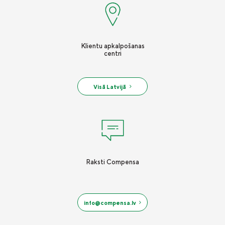
Klientu apkalpošanas
centri
Visā Latvijā
Raksti Compensa
info@compensa.lv