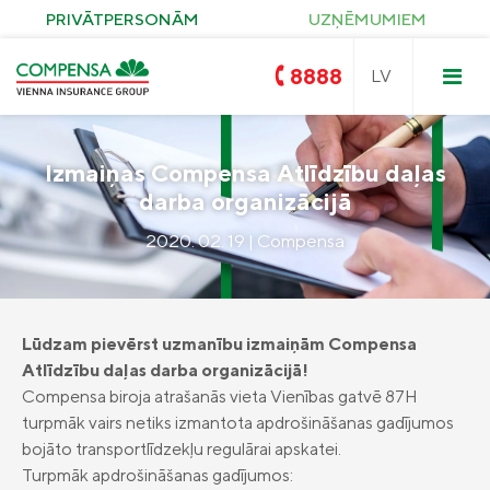
PRIVĀTPERSONĀM
UZŅĒMUMIEM
8888
Izmaiņas Compensa Atlīdzību daļas
darba organizācijā
Compensa
Nedzīvības un Seesam veselības
2020. 02. 19 | Compensa
apdrošināšana
OCTA
Compensa Life
Dzīvības un veselības
apdrošināšanas pakalpojumi
Zelta OCTA
Īpašuma apdrošināšana
Lūdzam pievērst uzmanību izmaiņām Compensa
KASKO
Atlīdzību daļas darba organizācijā!
Saules paneļu apdrošināšana
Ceļojumu apdrošināšana
Compensa biroja atrašanās vieta Vienības gatvē 87H
Pirkuma apdrošināšana
Civiltiesiskās atbildības apdrošināšana
turpmāk vairs netiks izmantota apdrošināšanas gadījumos
Compensa Seesam veselības
apdrošināšana
bojāto transportlīdzekļu regulārai apskatei.
Seesam kritisko saslimšanu apdrošināšana
Turpmāk apdrošināšanas gadījumos:
Compensa Nelaimes gadījumu
Compensa Life Veselības apdrošināšana