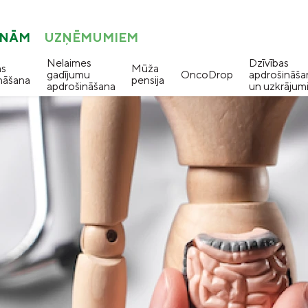
ONĀM
UZŅĒMUMIEM
Nelaimes
Dzīvības
as
Mūža
gadījumu
OncoDrop
apdrošināša
nāšana
pensija
apdrošināšana
un uzkrājum