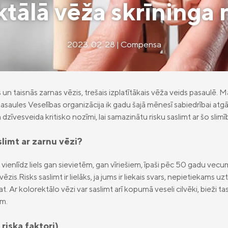
tālā vēža skrīninga
2023. 02. 28 | Compensa
 un taisnās zarnas vēzis, trešais izplatītākais vēža veids pasaulē. Ma
saules Veselības organizācija ik gadu šajā mēnesī sabiedrībai atgā
zīvesveida kritisko nozīmi, lai samazinātu risku saslimt ar šo slimī
aslimt ar zarnu vēzi?
r vienlīdz liels gan sievietēm, gan vīriešiem, īpaši pēc 50 gadu vecum
vēzis.Risks saslimt ir lielāks, ja jums ir liekais svars, nepietiekams uzt
. Ar kolorektālo vēzi var saslimt arī kopumā veseli cilvēki, bieži tas
m.
riska faktori)