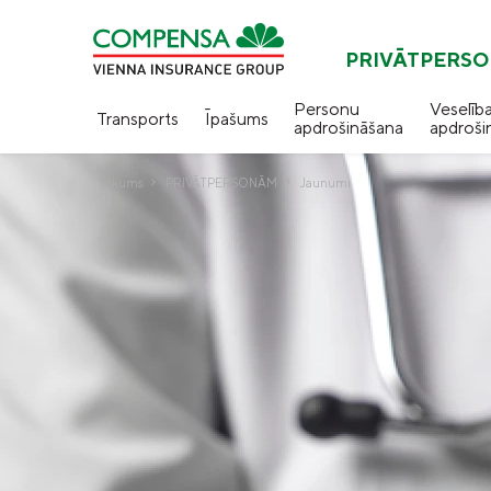
PRIVĀTPERS
Personu
Veselīb
Transports
Īpašums
apdrošināšana
apdroši
Sākums
PRIVĀTPERSONĀM
Jaunumi