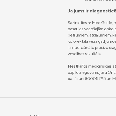
Ja jums ir diagnostic
Sazinieties ar MediGuide, 
pasaules vadošajām onkoloģ
pētījumiem, atklājumiem, k
kolorektālā vēža gadījumos.
lai nodrošinātu precīzu dia
veselības rezultātu.
Neatkarīgs medicīniskais 
papildu ieguvums jūsu Onco
pa tālruni 80005795 un Me