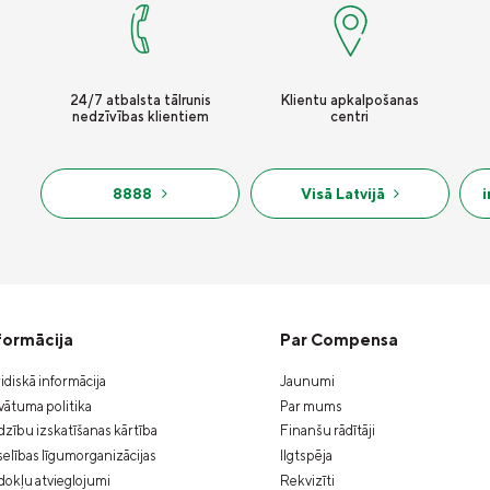
24/7 atbalsta tālrunis
Klientu apkalpošanas
nedzīvības klientiem
centri
8888
Visā Latvijā
formācija
Par Compensa
idiskā informācija
Jaunumi
vātuma politika
Par mums
zību izskatīšanas kārtība
Finanšu rādītāji
elības līgumorganizācijas
Ilgtspēja
okļu atvieglojumi
Rekvizīti