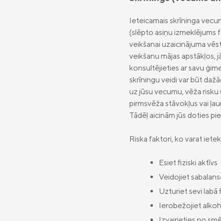
Ieteicamais skrīninga vecu
(slēpto asiņu izmeklējums f
veikšanai uzaicinājuma vēs
veikšanu mājas apstākļos, j
konsultējieties ar savu ģi
skrīningu veidi var būt dažā
uz jūsu vecumu, vēža risku 
pirmsvēža stāvokļus vai ļau
Tādēļ aicinām jūs doties pi
Riska faktori, ko varat iete
Esiet fiziski aktīvs
Veidojiet sabalans
Uzturiet sevi labā 
Ierobežojiet alkoh
Izvairieties no s