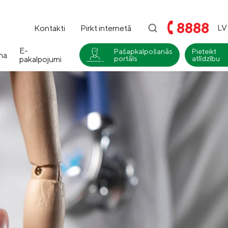
8888
LV
Kontakti
Pirkt internetā
E-
Pašapkalpošanās
Pieteikt
na
pakalpojumi
portāls
atlīdzību
i
Atpakaļ
Compensa
Nedzīvības un Seesam veselības
apdrošināšana
Compensa Life
Dzīvības un veselības
apdrošināšanas pakalpojumi