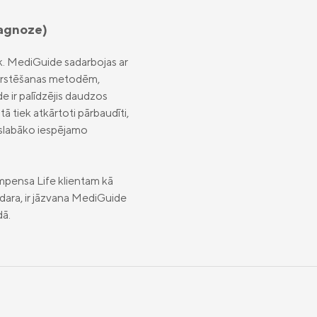
iagnoze)
k. MediGuide sadarbojas ar
m ārstēšanas metodēm,
 ir palīdzējis daudzos
 tiek atkārtoti pārbaudīti,
vislabāko iespējamo
mpensa Life klientam kā
dara, ir jāzvana MediGuide
dā.