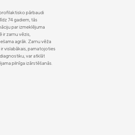
profilaktisko pārbaudi
līdz 74 gadiem, tās
māciju par izmeklējuma
ir zarnu vēzis,
ciešama agrāk. Zarnu vēža
 ir vislabākais, pamatojoties
diagnostiku, var atklāt
jama pilnīga izārstēšanās.