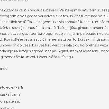
ms dažādās valstīs nedaudz atšķiras. Valsts apmaksātu zarnu vēža 
ēcēs) reizi divos gados var veikt sievietes un vīrieši vecumā no 50 
tule netiek nosūtīta. Lai saņemtu valsts apmaksātu testu un infor
āvēršas sava ģimenes ārsta praksē. Taču, ja jūsu ģimenes anamnēzē 
menes ārstu vai gastroenterologu, iespējams, jums pārbaude nepie
di. Konsultējieties ar savu ģimenes ārstu par to, kurš skrīnings jums
un personīgo veselības vēsturi. Veicot savlaicīgu kolorektālā vēža 
ndabīgos audzējus agrīnās stadijās. Agrīni uzsākot ārstēšanu, iespē
e ģimenes ārsta un veikt zarnu vēža skrīningu.
kmēt:
ētu ēdienkarti
fiziskā formā
ola patēriņu
mēķēšanas