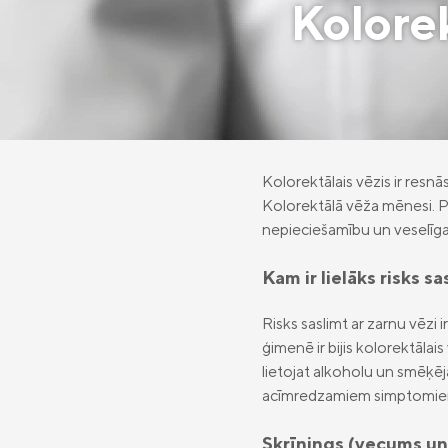
Kolorek
Kolorektālais vēzis ir resnās
Kolorektālā vēža mēnesi. Pa
nepieciešamību un veselīga d
Kam ir lielāks risks s
Risks saslimt ar zarnu vēzi i
ģimenē ir bijis kolorektālais 
lietojat alkoholu un smēķējat
acīmredzamiem simptomie
Skrīnings (vecums un 