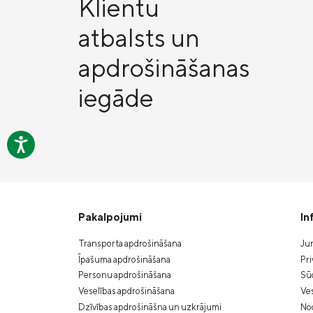
Klientu
atbalsts un
apdrošināšanas
iegāde
Pakalpojumi
In
Transporta apdrošināšana
Jur
Īpašuma apdrošināšana
Pri
Personu apdrošināšana
Sūd
Veselības apdrošināšana
Ves
Dzīvības apdrošināšna un uzkrājumi
Nod