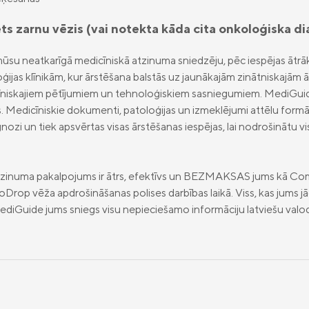
ēts zarnu vēzis (vai notekta kāda cita onkoloģiska d
mūsu neatkarīgā medicīniskā atzinuma sniedzēju, pēc iespējas ātrā
ijas klīnikām, kur ārstēšana balstās uz jaunākajām zinātniskajā
līniskajiem pētījumiem un tehnoloģiskiem sasniegumiem. MediGuide
 Medicīniskie dokumenti, patoloģijas un izmeklējumi attēlu formātā
gnozi un tiek apsvērtas visas ārstēšanas iespējas, lai nodrošinātu 
atzinuma pakalpojums ir ātrs, efektīvs un BEZMAKSAS jums kā Co
Drop vēža apdrošināšanas polises darbības laikā. Viss, kas jums jā
diGuide jums sniegs visu nepieciešamo informāciju latviešu valo