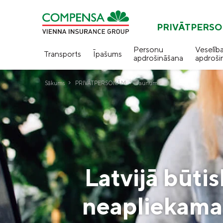
PRIVĀTPERS
Personu
Veselīb
Transports
Īpašums
apdrošināšana
apdroši
Sākums
PRIVĀTPERSONĀM
Jaunumi
Latvijā būtis
neapliekamai