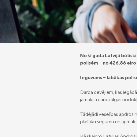
No šī gada Latvijā būtisk
polisēm – no 426,86 eiro 
Ieguvums – labākas polis
Darba devējiem, kas iegādās
jāmaksā darba algas nodokļ
Tādējādi veselības apdroši
plašāku segumu un apmaks
Kā skaidro Latvijas Apdroš