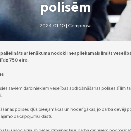
polisēm
2024. 01. 10 | Compensa
i palielināts ar ienākuma nodokli neapliekamais limits veselī
līdz 750 eiro.
es
ies saviem darbiniekiem veselības apdrošināšanas polises šī limita
i.
nāšanas polises kļūs pieejamākas un noderīgākas, jo darba devēji 
ājamo pakalpojumu klāstu.
inātāju asociācija, minētās izmaiņas ļaus darba devējiem nodrošin