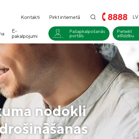
8888
LV
Kontakti
Pirkt internetā
E-
Pašapkalpošanās
Pieteikt
na
pakalpojumi
portāls
atlīdzību
i
Atpakaļ
Compensa
Nedzīvības un Seesam veselības
apdrošināšana
Compensa Life
Dzīvības un veselības
apdrošināšanas pakalpojumi
nākuma nodokli
pdrošināšanas