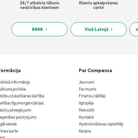
24/7 atbalsta tālrunis
Klientu apkalpošanas
nedzīvības klientiem
centri
8888
Visā Latvijā
formācija
Par Compensa
idiskā informācija
Jaunumi
vātuma politika
Par mums
zību izskatīšanas kārtība
Finanšu rādītāji
elības līgumorganizācijas
Ilgtspēja
okļu atvieglojumi
Rekvizīti
eejamības paziņojums
Kontakti
glā valoda
Apdrošināšanas izplatītāji
tnes karte
Karjera