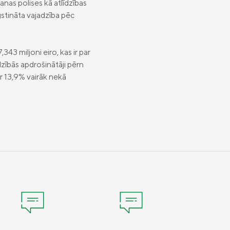
nas polises kā atlīdzības
stināta vajadzība pēc
43 miljoni eiro, kas ir par
zībās apdrošinātāji pērn
r 13,9% vairāk nekā