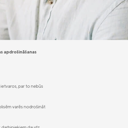
bas apdrošināšanas
 ietvaros, par to nebūs
polisēm varēs nodrošināt
āt darbiniekiem daudz