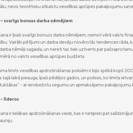
reālu, nevis teorētisku atbalstu veselības aprūpes pakalpojumu sa
 – svarīgs bonuss darba ņēmējiem
šana ir īpaši svarīgs bonuss darba ņēmējiem, ņemot vērā valsts fi
u. Vairāki pētījumi un darba devēju novērotās tendences rāda, k
o darba ņēmēji sagaida, un nereti tas tiek uztverts par pašsaprota
pmērā no valsts veselības aprūpes budžeta.
ma limits veselības apdrošināšanas polisēm ir bijis spēkā kopš 20
ajā laikā pieauga, īpaši pēdējos gados, un polises, ko limita ietvar
 “tukšākas” - ar ierobežotu segumu un apmaksājamo pakalpojumu k
- līderos
ana ir lielākais apdrošināšanas veids, kas ir netipiski pat salīdzin
auniju.