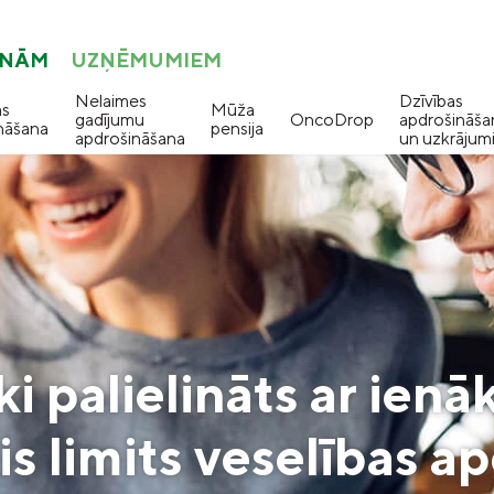
ONĀM
UZŅĒMUMIEM
Nelaimes
Dzīvības
as
Mūža
gadījumu
OncoDrop
apdrošināša
nāšana
pensija
apdrošināšana
un uzkrājum
ki palielināts ar ie
s limits veselības a