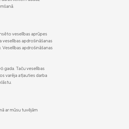
ņemšanā.
nansēto veselības aprūpes
a veselības apdrošināšanas
mu. Veselības apdrošināšanas
06.gada. Taču veselības
os varēja atļauties darba
lāstu.
ājumā ar mūsu tuvējām