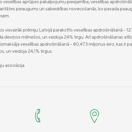
s veselības aprūpes pakalpojumu pieejamība, veselības apdrošināša
aritātes pieaugums un sabiedrības novecošanās, ko pavada paaug
miem.
isvairāk prēmiju Latvijā parakstīts veselības apdrošināšanā - 127,3
a deviņos mēnešos, un veidoja 24% tirgu. Arī apdrošināšanas atlīd
zmaksāja veselības apdrošināšanā - 80,473 miljonus eiro, kas ir pa
, un veidoja 24,1% tirgus.
ju asociācija