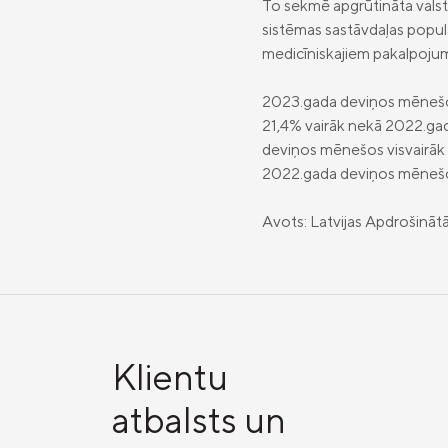
To sekmē apgrūtināta valst
sistēmas sastāvdaļas popul
medicīniskajiem pakalpoju
2023.gada deviņos mēnešos v
21,4% vairāk nekā 2022.gad
deviņos mēnešos visvairāk i
2022.gada deviņos mēnešos
Avots: Latvijas Apdrošinātā
Klientu
atbalsts un