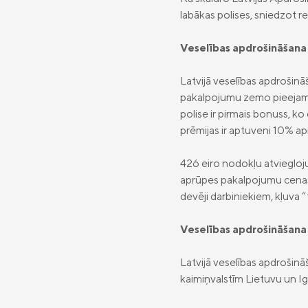
labākas polises, sniedzot 
Veselības apdrošināšana
Latvijā veselības apdrošinā
pakalpojumu zemo pieejamīb
polise ir pirmais bonuss, k
prēmijas ir aptuveni 10% a
426 eiro nodokļu atviegloju
aprūpes pakalpojumu cenas š
devēji darbiniekiem, kļuva
Veselības apdrošināšana 
Latvijā veselības apdrošināš
kaimiņvalstīm Lietuvu un Ig