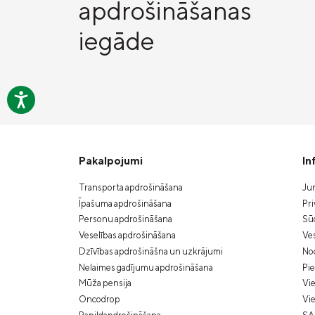
apdrošināšanas
iegāde
Pakalpojumi
In
Transporta apdrošināšana
Jur
Īpašuma apdrošināšana
Pri
Personu apdrošināšana
Sūd
Veselības apdrošināšana
Ves
Dzīvības apdrošināšna un uzkrājumi
Nod
Nelaimes gadījumu apdrošināšana
Pi
Mūža pensija
Vie
Oncodrop
Vie