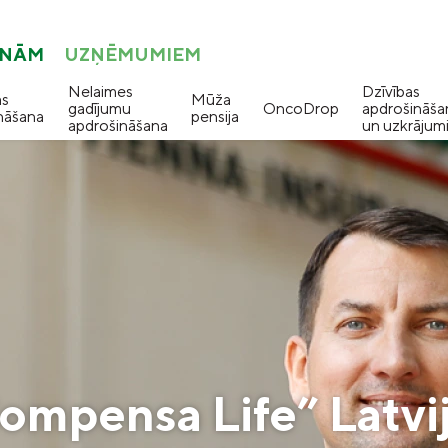
ONĀM
UZŅĒMUMIEM
Nelaimes
Dzīvības
as
Mūža
gadījumu
OncoDrop
apdrošināša
nāšana
pensija
apdrošināšana
un uzkrājum
Compensa Life” Latvija