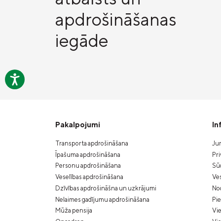
apdrošināšanas
iegāde
Pakalpojumi
In
Transporta apdrošināšana
Jur
Īpašuma apdrošināšana
Pri
Personu apdrošināšana
Sūd
Veselības apdrošināšana
Ves
Dzīvības apdrošināšna un uzkrājumi
Nod
Nelaimes gadījumu apdrošināšana
Pi
Mūža pensija
Vie