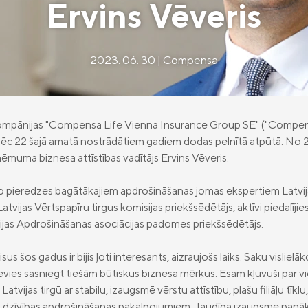
Ervins Vēveris
2023. 06. 30 | Compensa
mpānijas "Compensa Life Vienna Insurance Group SE" ("Compensa L
ēc 22 šajā amatā nostrādātiem gadiem dodas pelnītā atpūtā. No 2023.
zņēmuma biznesa attīstības vadītājs Ervins Vēveris.
no pieredzes bagātākajiem apdrošināšanas jomas ekspertiem Latvijā
atvijas Vērtspapīru tirgus komisijas priekšsēdētājs, aktīvi piedalījies
tvijas Apdrošināšanas asociācijas padomes priekšsēdētājs.
 šos gadus ir bijis ļoti interesants, aizraujošs laiks. Saku vislie
evies sasniegt tiešām būtiskus biznesa mērķus. Esam kļuvuši par 
tvijas tirgū ar stabilu, izaugsmē vērstu attīstību, plašu filiāļu tīk
 dzīvības apdrošināšanas pakalpojumiem. Jaudīga izaugsme panākt