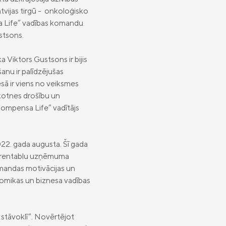
tvijas tirgū - onkoloģisko
sa Life” vadības komandu
stsons.
a Viktors Gustsons ir bijis
anu ir palīdzējušas
sā ir viens no veiksmes
nākotnes drošību un
“Compensa Life” vadītājs
22. gada augusta. Šī gada
 uz rentablu uzņēmuma
omandas motivācijas un
onomikas un biznesa vadības
 stāvoklī”. Novērtējot