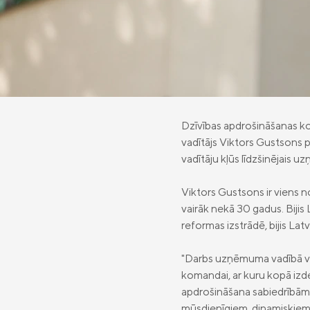
Dzīvības apdrošināšanas ko
vadītājs Viktors Gustsons p
vadītāju kļūs līdzšinējais u
Viktors Gustsons ir viens 
vairāk nekā 30 gadus. Bijis L
reformas izstrādē, bijis La
"Darbs uzņēmuma vadībā visus
komandai, ar kuru kopā izd
apdrošināšana sabiedrībām La
mūsdienīgiem, dinamiskiem