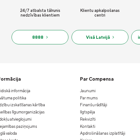
24/7 atbalsta tālrunis
Klientu apkalpošanas
nedzīvības klientiem
centri
8888
Visā Latvijā
formācija
Par Compensa
idiskā informācija
Jaunumi
vātuma politika
Par mums
zību izskatīšanas kārtība
Finanšu rādītāji
elības līgumorganizācijas
Ilgtspēja
okļu atvieglojumi
Rekvizīti
eejamības paziņojums
Kontakti
glā valoda
Apdrošināšanas izplatītāji