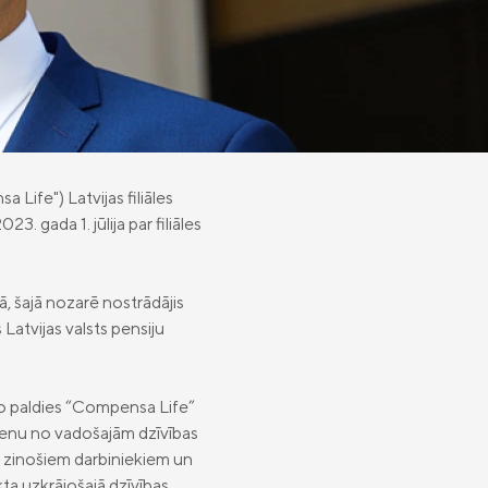
ife") Latvijas filiāles
 gada 1. jūlija par filiāles
, šajā nozarē nostrādājis
 Latvijas valsts pensiju
lāko paldies “Compensa Life”
vienu no vadošajām dzīvības
lu, zinošiem darbiniekiem un
a uzkrājošajā dzīvības