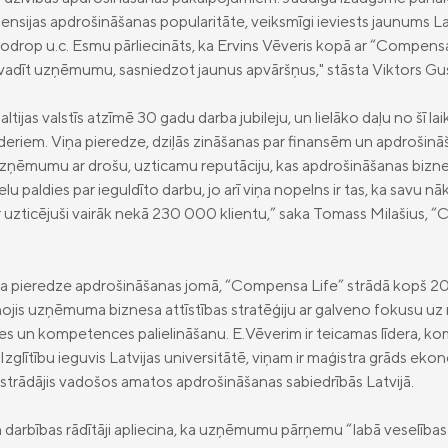
nsijas apdrošināšanas popularitāte, veiksmīgi ieviests jaunums La
drop u.c. Esmu pārliecināts, ka Ervins Vēveris kopā ar “Compen
un vadīt uzņēmumu, sasniedzot jaunus apvāršņus," stāsta Viktors Gu
jas valstīs atzīmē 30 gadu darba jubileju, un lielāko daļu no šī laik
eriem. Viņa pieredze, dziļās zināšanas par finansēm un apdrošināš
zņēmumu ar drošu, uzticamu reputāciju, kas apdrošināšanas bizne
lu paldies par ieguldīto darbu, jo arī viņa nopelns ir tas, ka savu 
 ir uzticējuši vairāk nekā 230 000 klientu,” saka Tomass Milašius, 
ja pieredze apdrošināšanas jomā, “Compensa Life” strādā kopš 20
stenojis uzņēmuma biznesa attīstības stratēģiju ar galveno fokusu
tes un kompetences palielināšanu. E.Vēverim ir teicamas līdera, k
zglītību ieguvis Latvijas universitātē, viņam ir maģistra grāds ek
is strādājis vadošos amatos apdrošināšanas sabiedrībās Latvijā.
darbības rādītāji apliecina, ka uzņēmumu pārņemu “labā veselības