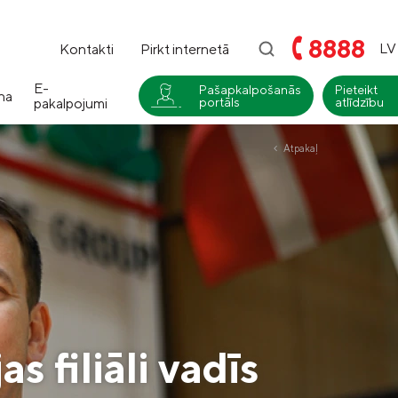
8888
LV
Kontakti
Pirkt internetā
E-
Pašapkalpošanās
Pieteikt
na
pakalpojumi
portāls
atlīdzību
i
Atpakaļ
Compensa
Nedzīvības un Seesam veselības
apdrošināšana
Compensa Life
Dzīvības un veselības
apdrošināšanas pakalpojumi
s filiāli vadīs