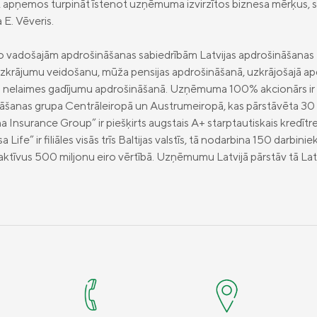
 apņemos turpināt īstenot uzņēmuma izvirzītos biznesa mērķus, 
a E. Vēveris.
o vadošajām apdrošināšanas sabiedrībām Latvijas apdrošināšanas ti
uzkrājumu veidošanu, mūža pensijas apdrošināšanā, uzkrājošajā a
n nelaimes gadījumu apdrošināšanā. Uzņēmuma 100% akcionārs ir
nāšanas grupa Centrāleiropā un Austrumeiropā, kas pārstāvēta 30 v
na Insurance Group” ir piešķirts augstais A+ starptautiskais kredītr
ife” ir filiāles visās trīs Baltijas valstīs, tā nodarbina 150 darbini
ktīvus 500 miljonu eiro vērtībā. Uzņēmumu Latvijā pārstāv tā Latvija