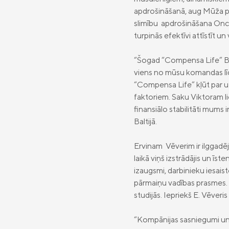
apdrošināšanā, aug Mūža pe
slimību apdrošināšana Onco
turpinās efektīvi attīstīt 
“Šogad “Compensa Life” Balti
viens no mūsu komandas līd
“Compensa Life” kļūt par u
faktoriem. Saku Viktoram lie
finansiālo stabilitāti mums
Baltijā.
Ervinam Vēverim ir ilggadē
laikā viņš izstrādājis un ī
izaugsmi, darbinieku iesais
pārmaiņu vadības prasmes. I
studijās. Iepriekš E. Vēver
“Kompānijas sasniegumi un 