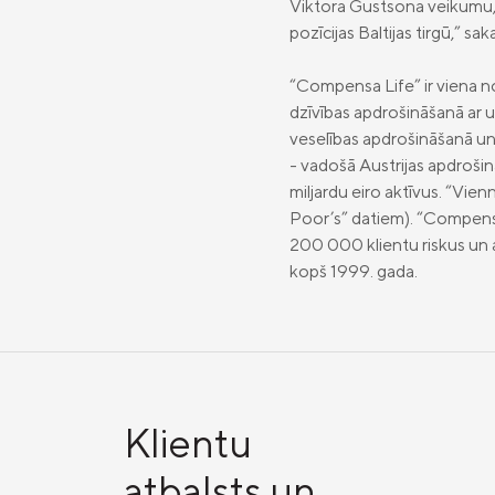
Viktora Gustsona veikumu,
pozīcijas Baltijas tirgū,” sak
“Compensa Life” ir viena n
dzīvības apdrošināšanā ar 
veselības apdrošināšanā u
- vadošā Austrijas apdroši
miljardu eiro aktīvus. “Vien
Poor’s” datiem). “Compensa L
200 000 klientu riskus un a
kopš 1999. gada.
Klientu
atbalsts un