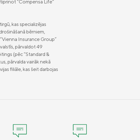
stiprinot “Compensa Life”
rgū, kas specializējas
pdrošināšanā bērniem,
 “Vienna Insurance Group”
alstīs, pārvaldot 49
eitings (pēc “Standard &
ekus, pārvalda vairāk nekā
s filiāle, kas šeit darbojas