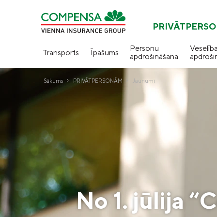
PRIVĀTPERS
Personu
Veselīb
Transports
Īpašums
apdrošināšana
apdroši
Sākums
PRIVĀTPERSONĀM
Jaunumi
No 1. jūlija “