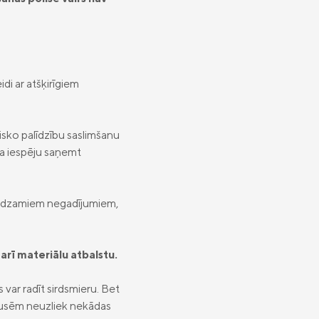
di ar atšķirīgiem
sko palīdzību saslimšanu
na iespēju saņemt
redzamiem negadījumiem,
arī materiālu atbalstu.
var radīt sirdsmieru. Bet
mi pusēm neuzliek nekādas