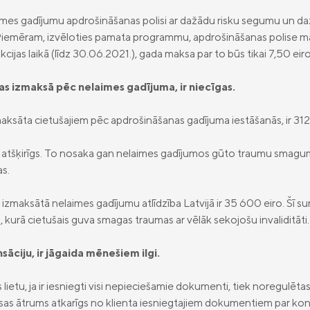
aimes gadījumu apdrošināšanas polisi ar dažādu risku segumu un daž
 Piemēram, izvēloties pamata programmu, apdrošināšanas polise mak
akcijas laikā (līdz 30.06.2021.), gada maksa par to būs tikai 7,50 ei
as izmaksā pēc nelaimes gadījuma, ir niecīgas.
zmaksāta cietušajiem pēc apdrošināšanas gadījuma iestāšanās, ir 312 
ti atšķirīgs. To nosaka gan nelaimes gadījumos gūto traumu smagums
s.
 izmaksātā nelaimes gadījumu atlīdzība Latvijā ir 35 600 eiro. Šī 
kurā cietušais guva smagas traumas ar vēlāk sekojošu invaliditāti.
āciju, ir jāgaida mēnešiem ilgi.
lietu, ja ir iesniegti visi nepieciešamie dokumenti, tiek noregulētas
ksas ātrums atkarīgs no klienta iesniegtajiem dokumentiem par k