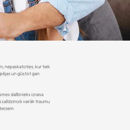
m, nepaskatoties, kur tiek
 spējas un gūstot gan
mes dalībnieks izraisa
kā salīdzinoši vairāk traumu
iteņiem.