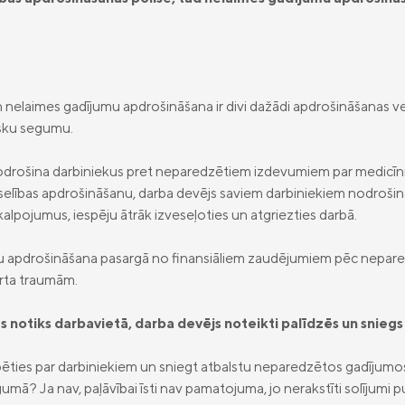
nelaimes gadījumu apdrošināšana ir divi dažādi apdrošināšanas vei
sku segumu.
odrošina darbiniekus pret neparedzētiem izdevumiem par medicīni
selības apdrošināšanu, darba devējs saviem darbiniekiem nodroši
kalpojumus, iespēju ātrāk izveseļoties un atgriezties darbā.
u apdrošināšana pasargā no finansiāliem zaudējumiem pēc nepa
orta traumām.
s notiks darbavietā, darba devējs noteikti palīdzēs un sniegs 
ēties par darbiniekiem un sniegt atbalstu neparedzētos gadījumos 
a līgumā? Ja nav, paļāvībai īsti nav pamatojuma, jo nerakstīti solīju