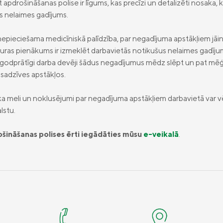
rt apdrošināšanas polise ir līgums, kas precīzi un detalizēti nosaka
ds nelaimes gadījums.
nepieciešama medicīniskā palīdzība, par negadījuma apstākļiem jāin
, kuras pienākums ir izmeklēt darbavietās notikušus nelaimes gadīju
 negodprātīgi darba devēji šādus negadījumus mēdz slēpt un pat mē
 sadzīves apstākļos.
ā, ka meli un noklusējumi par negadījuma apstākļiem darbavietā var v
lstu.
šināšanas polises ērti iegādāties mūsu
e-veikalā
.