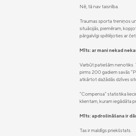
Nē, tā nav taisnība.
Traumas sporta treniņos un 
situācijās, piemēram, kopjo
pārgalvīgi spēlējoties ar če
Mīts: ar mani nekad nekas 
Varbūt patiešām nenotiks. 
pirms 200 gadiem savās “Pi
atkārtot dažādās dzīves situ
“Compensa” statistika lieci
klientam, kuram iegādāta p
Mīts: apdrošināšana ir dār
Tas ir maldīgs priekšstats.