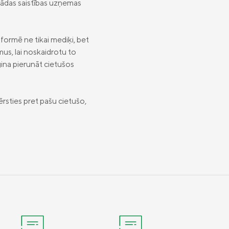
, kādas saistības uzņemas
formē ne tikai mediķi, bet
mus, lai noskaidrotu to
ģina pierunāt cietušos
ērsties pret pašu cietušo,