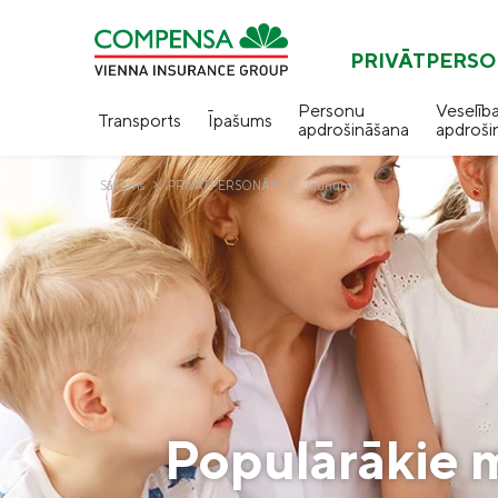
PRIVĀTPERS
Personu
Veselīb
Transports
Īpašums
apdrošināšana
apdroši
Sākums
PRIVĀTPERSONĀM
Jaunumi
Populārākie m