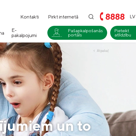
8888
LV
Kontakti
Pirkt internetā
E-
Pašapkalpošanās
Pieteikt
na
pakalpojumi
portāls
atlīdzību
i
Atpakaļ
Compensa
Nedzīvības un Seesam veselības
apdrošināšana
Compensa Life
Dzīvības un veselības
apdrošināšanas pakalpojumi
dījumiem un to