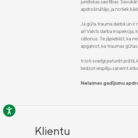
juridiskas saistības. Savukā
apdrošinātājs, ja notiek kā
Ja gūta trauma darbā un ir 
arī Valsts darba inspekcija
cēloņus. Te jāpiebilst, ka
apgalvot, ka traumas gūtas
Ir ļoti svarīgi paturēt prāt
liedzot iespēju saņemt atba
Nelaimes gadījumu apdro
Klientu