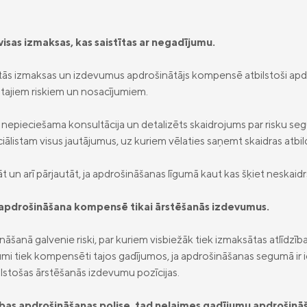
visas izmaksas, kas saistītas ar negadījumu.
ītās izmaksas un izdevumus apdrošinātājs kompensē atbilstoši apd
tajiem riskiem un nosacījumiem.
r nepieciešama konsultācija un detalizēts skaidrojums par risku seg
listam visus jautājumus, uz kuriem vēlaties saņemt skaidras atbil
 un arī pārjautāt, ja apdrošināšanas līgumā kaut kas šķiet neskaidr
 apdrošināšana kompensē tikai ārstēšanās izdevumus.
šanā galvenie riski, par kuriem visbiežāk tiek izmaksātas atlīdzības
mi tiek kompensēti tajos gadījumos, ja apdrošināšanas segumā ir i
ilstošas ārstēšanās izdevumu pozīcijas.
lības apdrošināšanas polise, tad nelaimes gadījumu apdrošināš