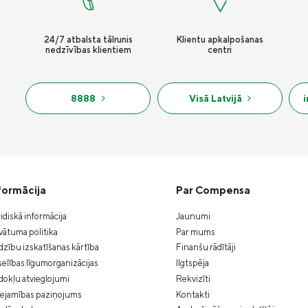
24/7 atbalsta tālrunis
Klientu apkalpošanas
nedzīvības klientiem
centri
8888
Visā Latvijā
formācija
Par Compensa
idiskā informācija
Jaunumi
vātuma politika
Par mums
zību izskatīšanas kārtība
Finanšu rādītāji
elības līgumorganizācijas
Ilgtspēja
okļu atvieglojumi
Rekvizīti
eejamības paziņojums
Kontakti