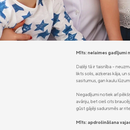
Mīts: n
elaimes gadījumi n
Daļēji tā ir taisnība – neu
likts solis, aizķeras kāja, 
sasitumus, gan kaulu lūzum
Negadījumi notiek arī pēkšņ
avāriju, bet cieš cits braucēj
gūst gājēji sadursmēs ar rit
Mīts: apdrošināšana vaja