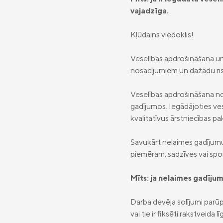
vajadzīga.
Kļūdains viedoklis!
Veselības apdrošināšana un 
nosacījumiem un dažādu ri
Veselības apdrošināšana n
gadījumos. Iegādājoties ve
kvalitatīvus ārstniecības pa
Savukārt nelaimes gadījum
piemēram, sadzīves vai sp
Mīts: ja nelaimes gadījum
Darba devēja solījumi parūp
vai tie ir fiksēti rakstveid