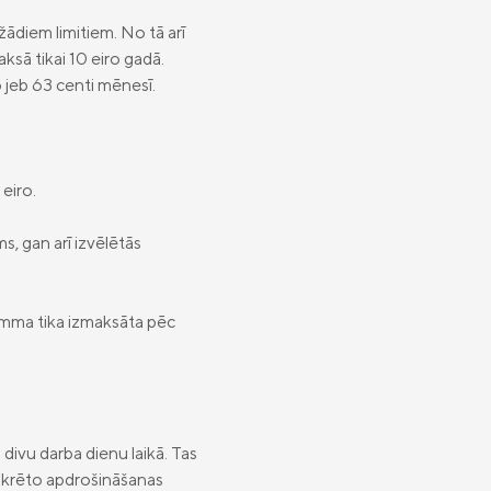
ādiem limitiem. No tā arī
sā tikai 10 eiro gadā.
ro jeb 63 centi mēnesī.
eiro.
, gan arī izvēlētās
summa tika izmaksāta pēc
 divu darba dienu laikā. Tas
onkrēto apdrošināšanas