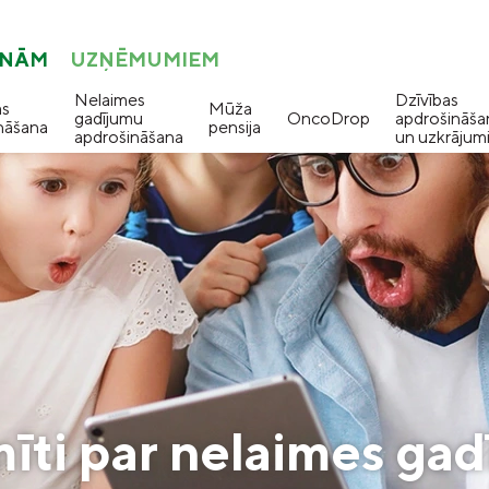
ONĀM
UZŅĒMUMIEM
Nelaimes
Dzīvības
as
Mūža
gadījumu
OncoDrop
apdrošināša
nāšana
pensija
apdrošināšana
un uzkrājum
īti par nelaimes ga