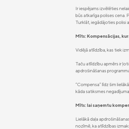
Ir iespējams izvēlēties nel
būs atkarīga polises cena.
Turklāt, iegādājoties polisi 
Mīts: Kompensācijas, kur
Vidējā atlīdzība, kas tiek i
Taču atlīdzību apmērs ir ļo
apdrošināšanas programma
“Compensa” līdz šim lielākā
kāda satiksmes negadījuma, 
Mīts: lai saņemtu kompens
Lielākā daļa apdrošināšanas 
nozīmē, ka atlīdzības izma