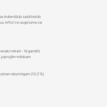
as ikdienišķās sadzīviskās
mus, krītot no augstuma vai
esaki nekad – tā gandrīz
dus joprojām mēdzam
 katram desmitajam (10,3 %)