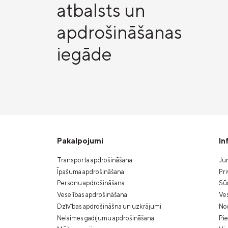
atbalsts un
apdrošināšanas
iegāde
Pakalpojumi
In
Transporta apdrošināšana
Jur
Īpašuma apdrošināšana
Pri
Personu apdrošināšana
Sūd
Veselības apdrošināšana
Ves
Dzīvības apdrošināšna un uzkrājumi
Nod
Nelaimes gadījumu apdrošināšana
Pi