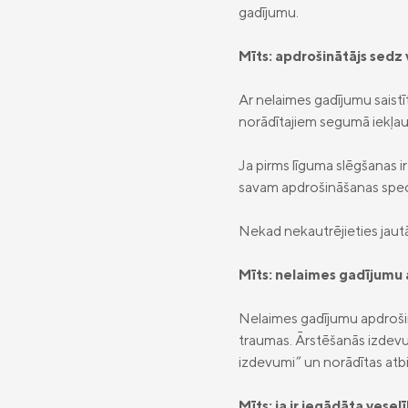
gadījumu.
Mīts: apdrošinātājs sedz 
Ar nelaimes gadījumu saist
norādītajiem segumā iekļau
Ja pirms līguma slēgšanas i
savam apdrošināšanas speciā
Nekad nekautrējieties jautāt
Mīts: nelaimes gadījumu
Nelaimes gadījumu apdrošinā
traumas. Ārstēšanās izdevu
izdevumi” un norādītas atb
Mīts: ja ir iegādāta vese