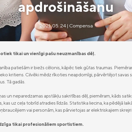
apdrošināšanu
2021. 05. 24 | Compensa
otiek tikai un vienīgi pašu neuzmanības dēļ.
zmanība patiešām ir biežs cēlonis, kāpēc tiek gūtas traumas. Piemēra
un seko kritiens. Cilvēki mēdz rīkoties neapdomīgi, pārvērtējot savas
us. Tā gadās.
as un neparedzamas apstākļu sakritības dēļ, piemēram, kāds satiks
s, kas uz ceļa tobrīd atradies līdzās. Statistika liecina, ka pēdējā lai
eņbraucējiem vai personām, kas pārvietojas ar elektriskajiem skrejr
dzīga tikai profesionāliem sportistiem.