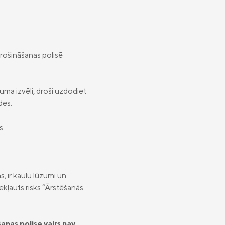
rošināšanas polisē
uma izvēli, droši uzdodiet
des.
s.
, ir kaulu lūzumi un
ekļauts risks “Ārstēšanās
anas polise vairs nav