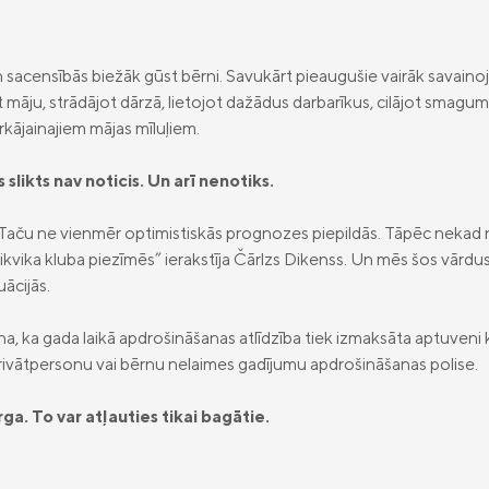
sacensībās biežāk gūst bērni. Savukārt pieaugušie vairāk savainoj
t māju, strādājot dārzā, lietojot dažādus darbarīkus, cilājot smagu
trkājainajiem mājas mīluļiem.
slikts nav noticis. Un arī nenotiks.
Taču ne vienmēr optimistiskās prognozes piepildās. Tāpēc nekad n
kvika kluba piezīmēs” ierakstīja Čārlzs Dikenss. Un mēs šos vār
ācijās.
na, ka gada laikā apdrošināšanas atlīdzība tiek izmaksāta aptuveni
rivātpersonu vai bērnu nelaimes gadījumu apdrošināšanas polise.
ga. To var atļauties tikai bagātie.