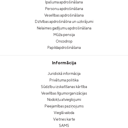
Īpašuma apdrošināšana
Personu apdrošināšana
Veselības apdrošināšana
Dzīvības apdrošināšna un uzkrājumi
Nelaimes gadījumu apdrošināšana
Mūža pensija
Oncodrop
Papildapdrošināšana
Informācija
Juridiskā informācija
Privātuma politika
Sūdzību izskatīšanas kārtība
Veselības līgumorganizācijas
Nodokļu atvieglojumi
Pieejamības paziņojums
Vieglā valoda
Vietnes karte
SAMS