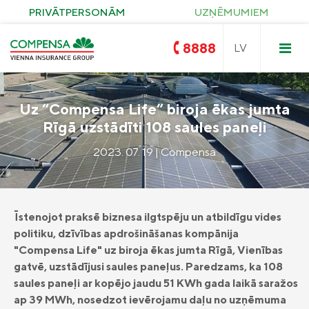
PRIVĀTPERSONĀM
UZŅĒMUMIEM
8888
Uz “Compensa Life” biroja ēkas jumta
Rīgā uzstādīti 108 saules paneļi
Compensa
Nedzīvības un Seesam veselības
2023. 07. 19 | Compensa
apdrošināšana
OCTA
Compensa Life
Dzīvības un veselības
apdrošināšanas pakalpojumi
Zelta OCTA
Īpašuma apdrošināšana
Īstenojot praksē biznesa ilgtspēju un atbildīgu vides
KASKO
politiku, dzīvības apdrošināšanas kompānija
Saules paneļu apdrošināšana
Ceļojumu apdrošināšana
"Compensa Life" uz biroja ēkas jumta Rīgā, Vienības
Pirkuma apdrošināšana
Civiltiesiskās atbildības apdrošināšana
gatvē, uzstādījusi saules paneļus. Paredzams, ka 108
Compensa Seesam veselības
apdrošināšana
saules paneļi ar kopējo jaudu 51 KWh gada laikā saražos
Seesam kritisko saslimšanu apdrošināšana
ap 39 MWh, nosedzot ievērojamu daļu no uzņēmuma
Compensa Nelaimes gadījumu
Compensa Life Veselības apdrošināšana