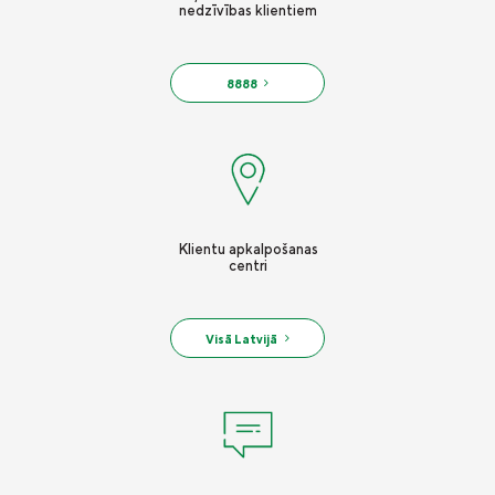
nedzīvības klientiem
8888
Klientu apkalpošanas
centri
Visā Latvijā