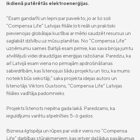
apdrošināšana
ikdienā patērētās elektroenerģijas.
privātpersonām
Compensa Life Nelaimes gadījumu
Compensa Life Veselības apdrošināšana
“Esam gandarīti un lepni par paveikto, jo ar šo soli
apdrošināšana
juridiskām personām
“Compensa Life” Latvijas filiāle ļoti reāli un praktiski
Golfa spēlētāju apdrošināšana
pievienojas globālajai kustībai ar mērķi saudzēt resursus un
Dzīvības apdrošināšana
saglabāt dzīvību uz mūsu planētas. No “Compensa Life”
uzņēmumu saimes Baltijā esam pirmie, kas sava biroja jumtu
Uzkrājošā dzīvības apdrošināšana
Compensa Seesam mobilā aplikācija
atvēlējuši videi draudzīgas enerģijas ražošanai. Paredzu, ka
Compensa Life Vienna Insurance Group
Ieguldījumu fondi
arī Latvijā esam viena no pirmajām apdrošināšanas
Compensa Life mobilā aplikācija
SE Latvijas filiāles kontakti
sabiedrībām, kas īstenojusi šādu projektu un ticu, ka mums
Fondu vienību cenas
Jaunumi
Compensa Seesam attālinātās ārstu
noteikti būs sekotāji,” saka projekta idejas autors un
„Compensa Vienna Insurance Group”
konsultācijas
ADB Latvijas filiāles kontakti
īstenotājs Viktors Gustsons, “Compensa Life”
Latvijas
Papildapdrošināšana
Par mums
filiāles vadītāja padomnieks.
Ilgtspēja
Projekts īstenots nepilna gada laikā. Paredzams, ka
Juridiskā informācija
ieguldījums varētu atpelnīties 5-6 gados.
Apdrošināšanas izplatītāji
Biznesa ilgtspēja un rūpes par vidi ir viens no “Compensa
Pieejamības paziņojums
Life” darbības stūrakmeņiem, kas ietver dažādus pasākumus