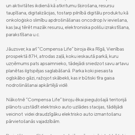
un aktivitātes ikdienā kā atkritumu šķirošana, resursu
Vieglā valoda
taupīšana, digitalizācijas, tostarp pilnībā digitālu produktu kā
Kontakti
onkoloģisko slimību apdrošināšanas oncodrop.lv ieviešana,
kas ļauj tērēt mazāk resursu, elektroniska polišu izrakstīšana,
Karjera
parakstīšana u.c.
Jāuzsver, ka arī “Compensa Life” biroja ēka Rīgā, Vienības
prospektā 87H, atrodas zaļā, koku ieskautā parkā, kuru
uzņēmums pats apsaimnieko, tādejādi sniedzot savu artavu
planētas ilgtspējas saglabāšanā. Parka koki piesaista
ogļskābo gāzi, ražojot skābekli, kas ir būtiski tīra gaisa
nodrošināšanai apkārtējā vidē.
Nākotnē “Compensa Life” biroju ēkai pieguļošajā teritorijā
plānots uzstādīt elektrisko auto uzlādes stacijas, tādējādi
veicinot videi draudzīgāku elektrisko auto izmantošanu
pārvietošanās vajadzībām.