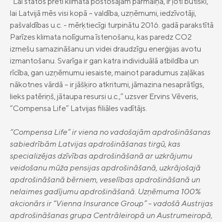
“Lai stātos pretī klimata postošajām pārmaiņā, ir ļoti būtiski,
lai Latvijā mēs visi kopā – valdība, uzņēmumi, iedzīvotāji,
pašvaldības u.c. - mērķtiecīgi turpinātu 2016. gadā parakstītā
Parīzes klimata nolīguma īstenošanu, kas paredz CO2
izmešu samazināšanu un videi draudzīgu enerģijas avotu
izmantošanu. Svarīga ir gan katra individuālā atbildība un
rīcība, gan uzņēmumu iesaiste, mainot paradumus zaļākas
nākotnes vārdā – ir jāšķiro atkritumi, jāmazina nesaprātīgs,
lieks patēriņš, jātaupa resursi u.c.,” uzsver Ervins Vēveris,
“Compensa Life” Latvijas filiāles vadītājs.
“Compensa Life” ir viena no vadošajām apdrošināšanas
sabiedrībām Latvijas apdrošināšanas tirgū, kas
specializējas dzīvības apdrošināšanā ar uzkrājumu
veidošanu mūža pensijas apdrošināšanā, uzkrājošajā
apdrošināšanā bērniem, veselības apdrošināšanā un
nelaimes gadījumu apdrošināšanā. Uzņēmuma 100%
akcionārs ir “Vienna Insurance Group” - vadošā Austrijas
apdrošināšanas grupa Centrāleiropā un Austrumeiropā,