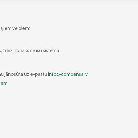
tajiem veidiem:
ja uzreiz nonāks mūsu sistēmā.
rmu jānosūta uz e-pastu
info@compensa.lv
riem
.