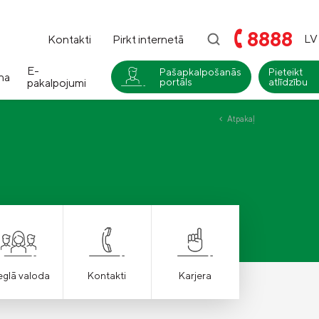
8888
LV
Kontakti
Pirkt internetā
E-
Pašapkalpošanās
Pieteikt
na
pakalpojumi
portāls
atlīdzību
i
Atpakaļ
Compensa
Nedzīvības un Seesam veselības
apdrošināšana
Compensa Life
Dzīvības un veselības
apdrošināšanas pakalpojumi
eglā valoda
Kontakti
Karjera