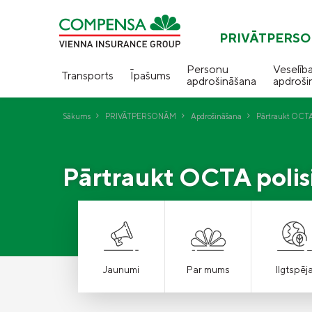
PRIVĀTPERS
Personu
Veselīb
Transports
Īpašums
apdrošināšana
apdroši
Sākums
PRIVĀTPERSONĀM
Apdrošināšana
Pārtraukt OCTA 
Pārtraukt OCTA polis
Jaunumi
Par mums
Ilgtspēj