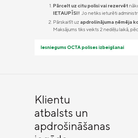
Pārcelt uz citu polisi vai rezervēt
nāko
IETAUPĪSI!
Jo netiks ieturēti administ
Pārskaitīt uz
apdrošinājuma ņēmēja k
Maksājums tiks veikts 2 nedēļu laikā, p
Iesniegums OCTA polises izbeigšanai
Klientu
atbalsts un
apdrošināšanas