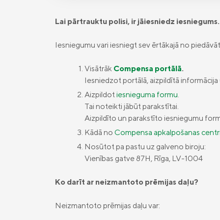
Lai pārtrauktu polisi, ir jāiesniedz iesniegums.
Iesniegumu vari iesniegt sev ērtākajā no piedāvā
Visātrāk
Compensa portālā
.
Iesniedzot portālā, aizpildītā informāci
Aizpildot
iesnieguma formu
.
Tai noteikti jābūt parakstītai.
Aizpildīto un parakstīto iesniegumu fo
Kādā no
Compensa apkalpošanas cent
Nosūtot pa pastu uz galveno biroju:
Vienības gatve 87H, Rīga, LV-1004
Ko darīt ar neizmantoto prēmijas daļu?
Neizmantoto prēmijas daļu var: