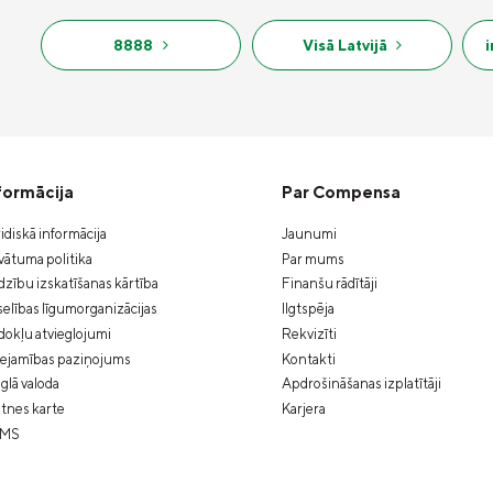
8888
Visā Latvijā
formācija
Par Compensa
idiskā informācija
Jaunumi
vātuma politika
Par mums
zību izskatīšanas kārtība
Finanšu rādītāji
elības līgumorganizācijas
Ilgtspēja
okļu atvieglojumi
Rekvizīti
eejamības paziņojums
Kontakti
glā valoda
Apdrošināšanas izplatītāji
tnes karte
Karjera
MS