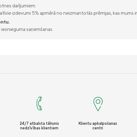
tnes darījumiem.
ratīvie izdevumi 5% apmērā no neizmantotās prēmijas, kas mums ir
ontu.
ēc iesnieguma saņemšanas.
24/7 atbalsta tālrunis
Klientu apkalpošanas
nedzīvības klientiem
centri