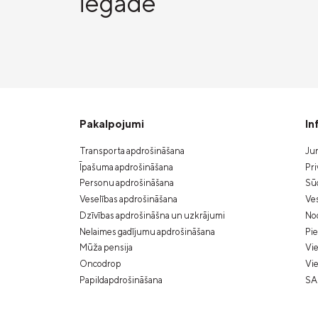
iegāde
Pakalpojumi
In
Transporta apdrošināšana
Jur
Īpašuma apdrošināšana
Pri
Personu apdrošināšana
Sūd
Veselības apdrošināšana
Ves
Dzīvības apdrošināšna un uzkrājumi
Nod
Nelaimes gadījumu apdrošināšana
Pi
Mūža pensija
Vie
Oncodrop
Vie
Papildapdrošināšana
SA