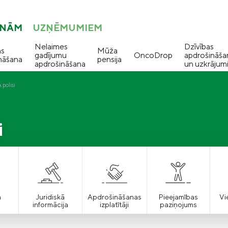
ONĀM
UZŅĒMUMIEM
Nelaimes
Dzīvības
as
Mūža
gadījumu
OncoDrop
apdrošināša
nāšana
pensija
apdrošināšana
un uzkrājum
polisi
i
a
Juridiskā
Apdrošināšanas
Pieejamības
Vi
informācija
izplatītāji
paziņojums