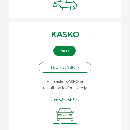
Vieglā valoda
Kontakti
Karjera
KASKO
PIRKT
Pieteikt atlīdzību
Visu risku KASKO ar
un 24h palīdzību uz ceļa
Uzzināt vairāk >