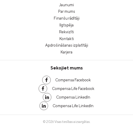
Jaunumi
Par mums
Finanšu rādītāji
Ilgtspēja
Rekvizīti
Kontakti
Apdrošināšanas izplatītāji
Karjera
Sekojiet mums
Compensa Facebook
Compensa Life Facebook
Compensa LinkedIn
Compensa Life LinkedIn
© 2026 Visas tiesības aizsargātas.