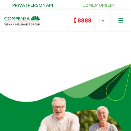
PRIVĀTPERSONĀM
UZŅĒMUMIEM
8888
Compensa
Nedzīvības un Seesam veselības
apdrošināšana
OCTA
Compensa Life
Dzīvības un veselības
apdrošināšanas pakalpojumi
Zelta OCTA
Īpašuma apdrošināšana
KASKO
Saules paneļu apdrošināšana
Ceļojumu apdrošināšana
Pirkuma apdrošināšana
Civiltiesiskās atbildības apdrošināšana
Compensa Seesam veselības
apdrošināšana
Seesam kritisko saslimšanu apdrošināšana
Compensa Nelaimes gadījumu
Compensa Life Veselības apdrošināšana