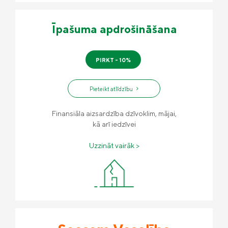
Īpašuma apdrošināšana
PIRKT - 10%
Pieteikt atlīdzību
Finansiāla aizsardzība dzīvoklim, mājai,
kā arī iedzīvei
Uzzināt vairāk >