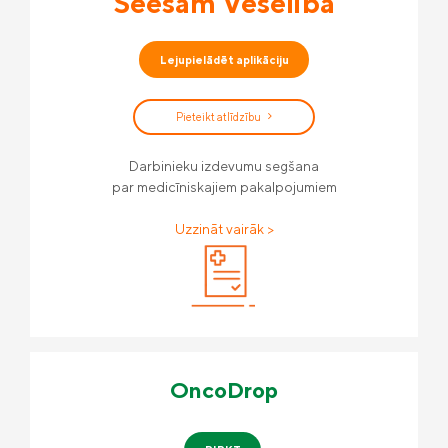
Seesam Veselība
Lejupielādēt aplikāciju
Pieteikt atlīdzību
Darbinieku izdevumu segšana
par medicīniskajiem pakalpojumiem
Uzzināt vairāk >
OncoDrop