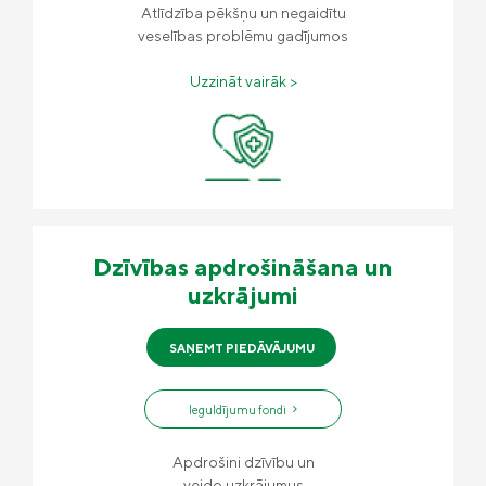
Atlīdzība pēkšņu un negaidītu
veselības problēmu gadījumos
Uzzināt vairāk >
Dzīvības apdrošināšana un
uzkrājumi
SAŅEMT PIEDĀVĀJUMU
Ieguldījumu fondi
Apdrošini dzīvību un
veido uzkrājumus