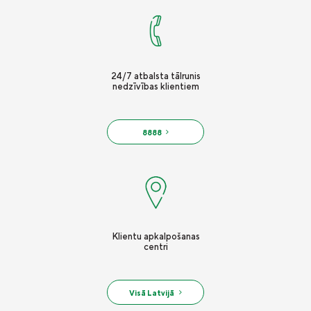
Vieglā valoda
Kontakti
Karjera
24/7 atbalsta tālrunis
nedzīvības klientiem
8888
Klientu apkalpošanas
centri
Visā Latvijā