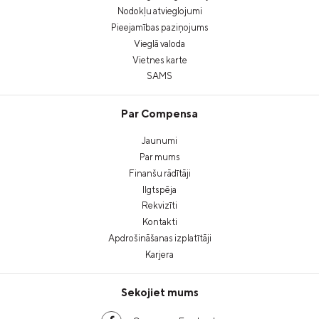
Nodokļu atvieglojumi
Pieejamības paziņojums
Vieglā valoda
Vietnes karte
SAMS
Par Compensa
Jaunumi
Par mums
Finanšu rādītāji
Ilgtspēja
Rekvizīti
Kontakti
Apdrošināšanas izplatītāji
Karjera
Sekojiet mums