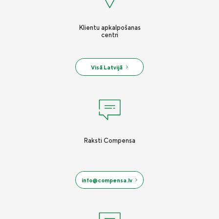
Vieglā valoda
Klientu apkalpošanas
Kontakti
centri
Karjera
Visā Latvijā
Raksti Compensa
info@compensa.lv