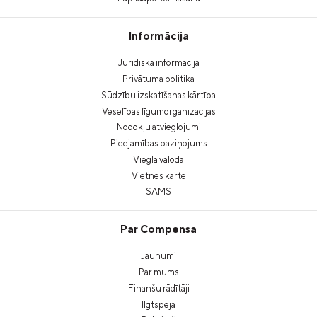
Informācija
Juridiskā informācija
Privātuma politika
Sūdzību izskatīšanas kārtība
Veselības līgumorganizācijas
Nodokļu atvieglojumi
Pieejamības paziņojums
Vieglā valoda
Vietnes karte
SAMS
Par Compensa
Jaunumi
Par mums
Finanšu rādītāji
Ilgtspēja